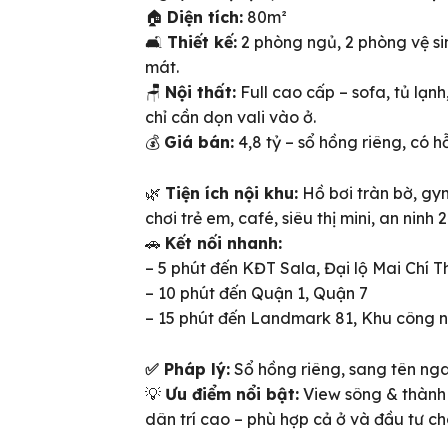
🏠
Diện tích:
80m²
🛋
Thiết kế:
2 phòng ngủ, 2 phòng vệ s
mát.
🪑
Nội thất:
Full cao cấp – sofa, tủ lạn
chỉ cần dọn vali vào ở.
💰
Giá bán:
4,8 tỷ – sổ hồng riêng, có h
🌿
Tiện ích nội khu:
Hồ bơi tràn bờ, gy
chơi trẻ em, café, siêu thị mini, an ninh 
🚗
Kết nối nhanh:
– 5 phút đến KĐT Sala, Đại lộ Mai Chí T
– 10 phút đến Quận 1, Quận 7
– 15 phút đến Landmark 81, Khu công 
✅ Pháp lý:
Sổ hồng riêng, sang tên nga
ên bản cập nhật V3
💡
Ưu điểm nổi bật:
View sông & thành p
iếm nhanh chóng hơn
dân trí cao – phù hợp cả ở và đầu tư ch