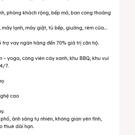
inh, phòng khách rộng, bếp mở, ban công thoáng
h, máy lạnh, máy giặt, tủ bếp, giường, rèm cửa…
ỗ trợ vay ngân hàng đến 70% giá trị căn hộ.
m – yoga, công viên cây xanh, khu BBQ, khu vui
24/7.
họ
nghệ cao
y.
hố, ánh sáng tự nhiên, không gian yên tĩnh,
o thuê dài hạn.