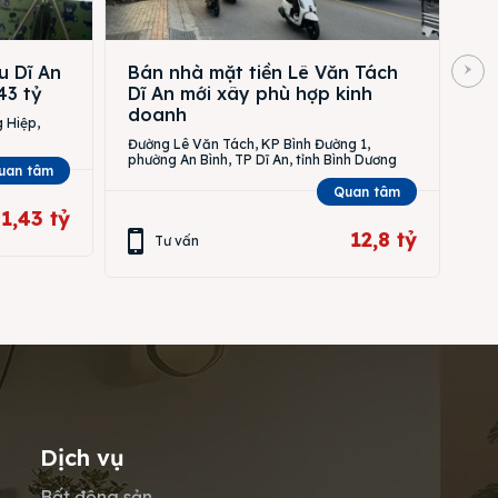
u Dĩ An
Bán nhà mặt tiền Lê Văn Tách
43 tỷ
Dĩ An mới xây phù hợp kinh
doanh
 Hiệp,
Đường Lê Văn Tách, KP Bình Đường 1,
phường An Bình, TP Dĩ An, tỉnh Bình Dương
uan tâm
Quan tâm
1,43 tỷ
12,8 tỷ
Tư vấn
Dịch vụ
Bất động sản