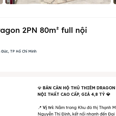
agon 2PN 80m² full nội
 Đức, TP Hồ Chí Minh
💎
BÁN CĂN HỘ THỦ THIÊM DRAGON –
NỘI THẤT CAO CẤP, GIÁ 4,8 TỶ 💎
📍
Vị trí:
Nằm trong Khu đô thị Thạnh M
Nguyễn Thị Định, kết nối nhanh đến Đại 