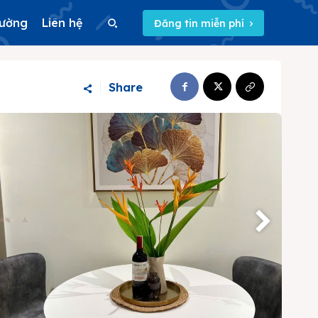
rường
Liên hệ
Đăng tin miễn phí
Search
Share
Search