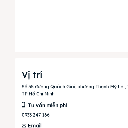
Trang
Dự án
Mua b
Cho t
Thị tr
Vị trí
Liên h
Số 55 đường Quách Giai, phường Thạnh Mỹ Lợi, 
TP Hồ Chí Minh
Tư vấn miễn phí
0933 247 166
Email