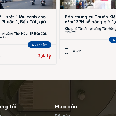
 1 trệt 1 lầu cạnh chợ
Bán chung cư Thuận Kiề
Phước 1, Bến Cát, giá
63m² 3PN sổ hồng giá 1,
Khu phố Tân An, phường Tân Đông
TP.HCM
 phường Thới Hòa, TP Bến Cát,
Dương
Q
Quan tâm
Tư vấn
2,4 tỷ
n
úng tôi
Mua bán
ệu
Đất nền