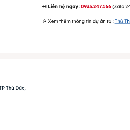
📲
Liên hệ ngay:
0933.247.166
(Zalo 24
 chủ
🔎 Xem thêm thông tin dự án tại:
Thủ T
án
huê
ường
ệ
TP Thủ Đức,