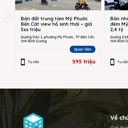
Bán đất trung tâm Mỹ Phước
Bán nhà
Bến Cát view hồ sinh thái – giá
đêm Mỹ 
5xx triệu
2,4 tỷ
Đường DA1-1, phường Mỹ Phước, TP Bến Cát,
Đường D14,
tỉnh Bình Dương
tỉnh Bình 
Quan tâm
595 triệu
Tư vấn
Tư vấ
Về ch
Giới thi