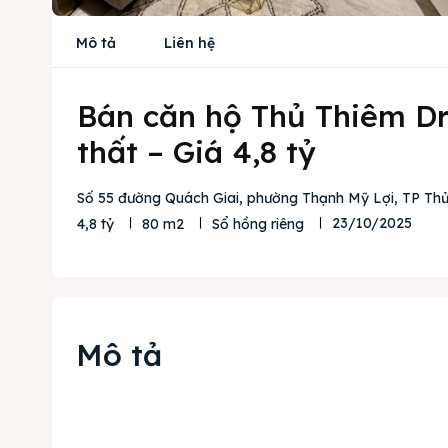
Mô tả
Liên hệ
Bán căn hộ Thủ Thiêm Dr
thất – Giá 4,8 tỷ
Số 55 đường Quách Giai, phường Thạnh Mỹ Lợi, TP Thủ
23/10/2025
4,8 tỷ
80 m2
Sổ hồng riêng
Mô tả