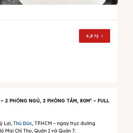
4,8 tỷ
 2 PHÒNG NGỦ, 2 PHÒNG TẮM, 80M² – FULL
ỹ Lợi,
Thủ Đức
, TP.HCM – ngay trục đường
lộ Mai Chí Thọ, Quận 1 và Quận 7.