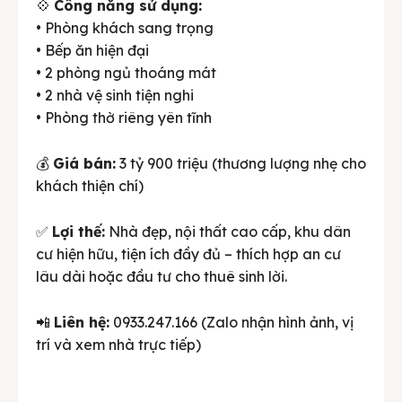
💠
Công năng sử dụng:
• Phòng khách sang trọng
• Bếp ăn hiện đại
• 2 phòng ngủ thoáng mát
• 2 nhà vệ sinh tiện nghi
• Phòng thờ riêng yên tĩnh
💰
Giá bán:
3 tỷ 900 triệu (thương lượng nhẹ cho
khách thiện chí)
✅
Lợi thế:
Nhà đẹp, nội thất cao cấp, khu dân
cư hiện hữu, tiện ích đầy đủ – thích hợp an cư
lâu dài hoặc đầu tư cho thuê sinh lời.
📲
Liên hệ:
0933.247.166 (Zalo nhận hình ảnh, vị
trí và xem nhà trực tiếp)