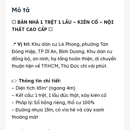
Mô tả
💥
BÁN NHÀ 1 TRỆT 1 LẦU – KIÊN CỐ – NỘI
THẤT CAO CẤP
💥
📍
Vị trí:
Khu dân cư Lê Phong, phường Tân
Đông Hiệp, TP Dĩ An, Bình Dương. Khu dân cư
đồng bộ, an ninh, hạ tầng hoàn thiện, di chuyển
thuận tiện về TP.HCM, Thủ Đức chỉ vài phút.
👉
Thông tin chi tiết:
– Diện tích: 65m² (ngang 4m)
– Kết cấu: 1 trệt, 1 lầu đúc thật, xây kiên cố
– Pháp lý: Sổ hồng riêng, thổ cư 100%
– Đường nhựa 13m, có vỉa hè và cây xanh
thoáng mát