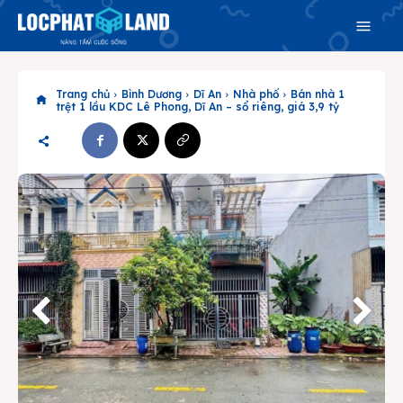
Trang chủ
Bình Dương
Dĩ An
Nhà phố
Bán nhà 1
trệt 1 lầu KDC Lê Phong, Dĩ An – sổ riêng, giá 3,9 tỷ
Search
Search
Phiên bản cập nhật V3
& tìm kiếm nhanh chóng hơn
Trang chủ
Dự án
Mua bán