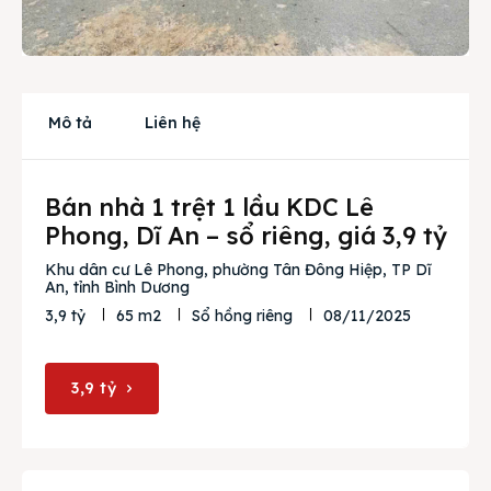
Cho thuê
Thị trường
Mô tả
Liên hệ
Liên hệ
Bán nhà 1 trệt 1 lầu KDC Lê
Search
Phong, Dĩ An – sổ riêng, giá 3,9 tỷ
Khu dân cư Lê Phong, phường Tân Đông Hiệp, TP Dĩ
An, tỉnh Bình Dương
08/11/2025
3,9 tỷ
65 m2
Sổ hồng riêng
3,9 tỷ