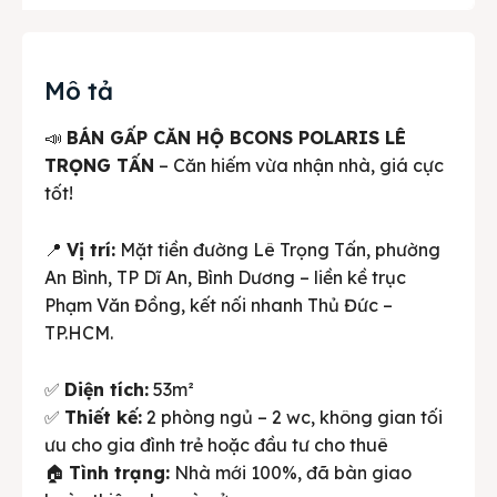
Mô tả
📣
BÁN GẤP CĂN HỘ BCONS POLARIS LÊ
TRỌNG TẤN
– Căn hiếm vừa nhận nhà, giá cực
tốt!
📍
Vị trí:
Mặt tiền đường Lê Trọng Tấn, phường
An Bình, TP Dĩ An, Bình Dương – liền kề trục
Phạm Văn Đồng, kết nối nhanh Thủ Đức –
TP.HCM.
✅
Diện tích:
53m²
✅
Thiết kế:
2 phòng ngủ – 2 wc, không gian tối
ưu cho gia đình trẻ hoặc đầu tư cho thuê
🏠
Tình trạng:
Nhà mới 100%, đã bàn giao