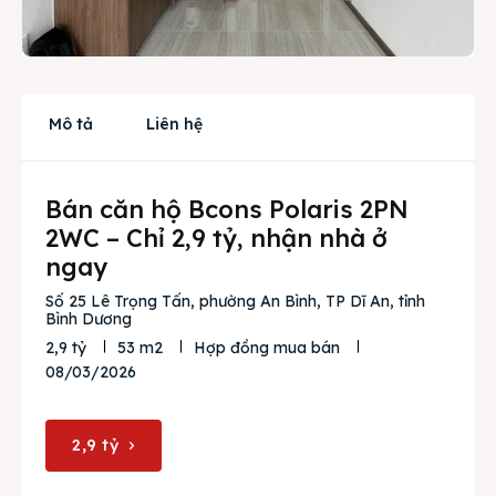
Cho thuê
Thị trường
Mô tả
Liên hệ
Liên hệ
Bán căn hộ Bcons Polaris 2PN
Search
2WC – Chỉ 2,9 tỷ, nhận nhà ở
ngay
Số 25 Lê Trọng Tấn, phường An Bình, TP Dĩ An, tỉnh
Bình Dương
2,9 tỷ
53 m2
Hợp đồng mua bán
08/03/2026
2,9 tỷ