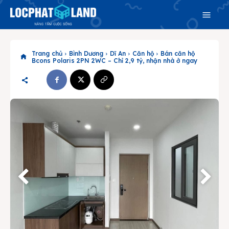
Trang chủ
Bình Dương
Dĩ An
Căn hộ
Bán căn hộ
Bcons Polaris 2PN 2WC – Chỉ 2,9 tỷ, nhận nhà ở ngay
Search
Search
Phiên bản cập nhật V3
& tìm kiếm nhanh chóng hơn
Trang chủ
Dự án
Mua bán