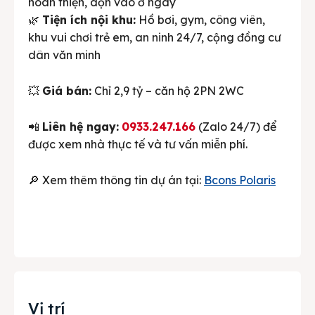
hoàn thiện, dọn vào ở ngay
🌿
Tiện ích nội khu:
Hồ bơi, gym, công viên,
khu vui chơi trẻ em, an ninh 24/7, cộng đồng cư
dân văn minh
💥
Giá bán:
Chỉ 2,9 tỷ – căn hộ 2PN 2WC
📲
Liên hệ ngay:
0933.247.166
(Zalo 24/7) để
được xem nhà thực tế và tư vấn miễn phí.
🔎 Xem thêm thông tin dự án tại:
Bcons Polaris
Vị trí