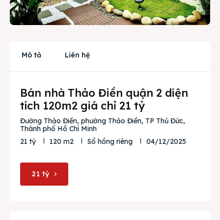
Cho thuê
Thị trường
Liên hệ
Mô tả
Liên hệ
Bán nhà Thảo Điền quận 2 diện
Search
tích 120m2 giá chỉ 21 tỷ
Đường Thảo Điền, phường Thảo Điền, TP Thủ Đức,
Thành phố Hồ Chí Minh
04/12/2025
21 tỷ
120 m2
Sổ hồng riêng
21 tỷ