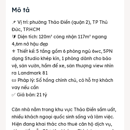
Mô tả
📌 Vị trí: phường Thảo Điền (quận 2), TP Thủ
Đức, TP.HCM
🔰 Diện tích: 120m² công nhận 117m² ngang
4,6m nở hậu đẹp
⚜️ Thiết kế: 5 tầng gồm 6 phòng ngủ 6wc, 5PN
dạng Studio khép kín, 1 phòng dành cho bảo
vệ, sân vườn, hầm để xe, sân thượng view nhìn
ra Landmark 81
📜 Pháp lý: Sổ hồng chính chủ, có hỗ trợ khách
vay nếu cần
✅ Giá bán: 21 tỷ
Căn nhà nằm trong khu vực Thảo Điền sầm uất,
nhiều khách ngoại quốc sinh sống và làm việc.
Hiện đang khai thác cho thuê căn hộ dịch vụ,