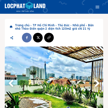
Trang chủ
TP Hồ Chí Minh
Thủ Đức
Nhà phố
Bán
nhà Thảo Điền quận 2 diện tích 120m2 giá chỉ 21 tỷ
Search
Search
Phiên bản cập nhật V3
& tìm kiếm nhanh chóng hơn
Trang chủ
Dự án
Mua bán