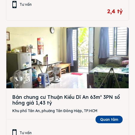
Tư vấn
2,4 tỷ
Bán chung cư Thuận Kiều Dĩ An 63m² 3PN sổ
hồng giá 1,43 tỷ
Khu phố Tân An, phường Tân Đông Hiệp, TP.HCM
Quan tâm
Tư vấn