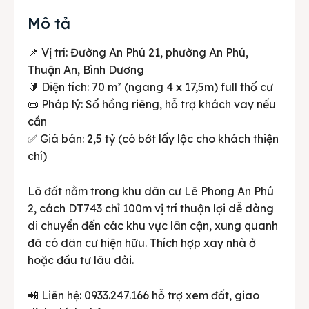
Mô tả
📌 Vị trí: Đường An Phú 21, phường An Phú,
Thuận An, Bình Dương
🔰 Diện tích: 70 m² (ngang 4 x 17,5m) full thổ cư
📜 Pháp lý: Sổ hồng riêng, hỗ trợ khách vay nếu
cần
✅ Giá bán: 2,5 tỷ (có bớt lấy lộc cho khách thiện
chí)
Lô đất nằm trong khu dân cư Lê Phong An Phú
2, cách DT743 chỉ 100m vị trí thuận lợi dễ dàng
di chuyển đến các khu vực lân cận, xung quanh
đã có dân cư hiện hữu. Thích hợp xây nhà ở
hoặc đầu tư lâu dài.
📲 Liên hệ: 0933.247.166 hỗ trợ xem đất, giao