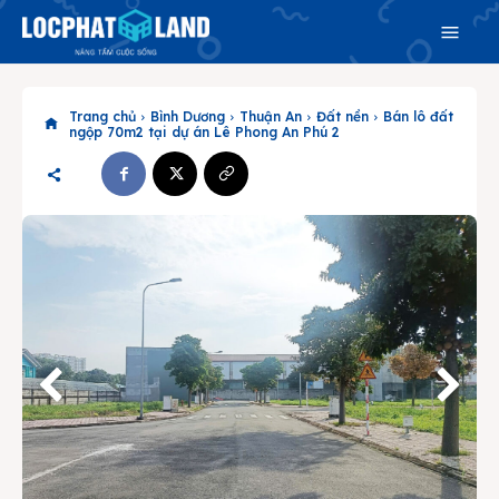
Trang chủ
Bình Dương
Thuận An
Đất nền
Bán lô đất
ngộp 70m2 tại dự án Lê Phong An Phú 2
Search
Search
Phiên bản cập nhật V3
& tìm kiếm nhanh chóng hơn
Trang chủ
Dự án
Mua bán