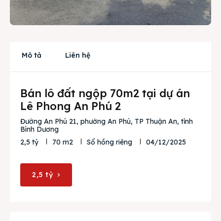
Cho thuê
Thị trường
Liên hệ
Mô tả
Liên hệ
Bán lô đất ngộp 70m2 tại dự án
Search
Lê Phong An Phú 2
Đường An Phú 21, phường An Phú, TP Thuận An, tỉnh
Bình Dương
04/12/2025
2,5 tỷ
70 m2
Sổ hồng riêng
2,5 tỷ