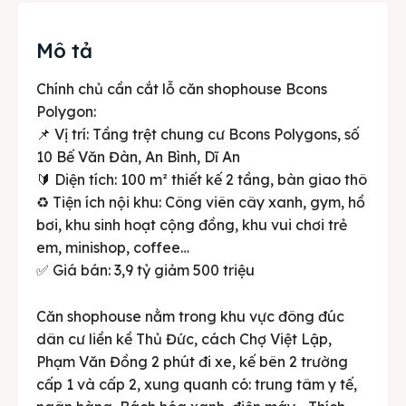
Mô tả
Chính chủ cần cắt lỗ căn shophouse Bcons
Polygon:
📌 Vị trí: Tầng trệt chung cư Bcons Polygons, số
10 Bế Văn Đàn, An Bình, Dĩ An
🔰 Diện tích: 100 m² thiết kế 2 tầng, bàn giao thô
♻️ Tiện ích nội khu: Công viên cây xanh, gym, hồ
bơi, khu sinh hoạt cộng đồng, khu vui chơi trẻ
em, minishop, coffee…
✅ Giá bán: 3,9 tỷ giảm 500 triệu
Căn shophouse nằm trong khu vực đông đúc
dân cư liền kề Thủ Đức, cách Chợ Việt Lập,
Phạm Văn Đồng 2 phút đi xe, kế bên 2 trường
cấp 1 và cấp 2, xung quanh có: trung tâm y tế,