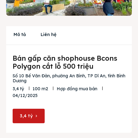
Cho thuê
Thị trường
Mô tả
Liên hệ
Liên hệ
Bán gấp căn shophouse Bcons
Search
Polygon cắt lỗ 500 triệu
Số 10 Bế Văn Đàn, phường An Bình, TP Dĩ An, tỉnh Bình
Dương
3,4 tỷ
100 m2
Hợp đồng mua bán
04/12/2025
3,4 tỷ