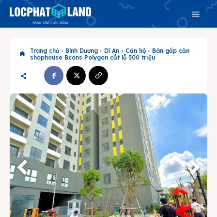
Trang chủ
Bình Dương
Dĩ An
Căn hộ
Bán gấp căn
shophouse Bcons Polygon cắt lỗ 500 triệu
Search
Search
Phiên bản cập nhật V3
& tìm kiếm nhanh chóng hơn
Trang chủ
Dự án
Mua bán