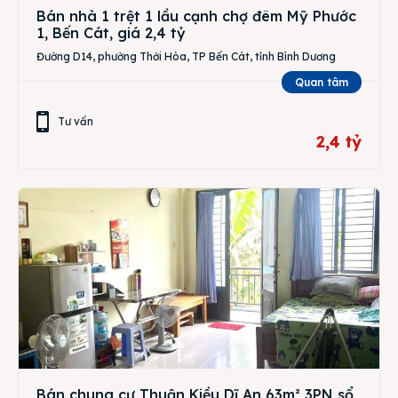
Bán nhà 1 trệt 1 lầu cạnh chợ đêm Mỹ Phước
1, Bến Cát, giá 2,4 tỷ
Đường D14, phường Thới Hòa, TP Bến Cát, tỉnh Bình Dương
Quan tâm
Tư vấn
2,4 tỷ
Bán chung cư Thuận Kiều Dĩ An 63m² 3PN sổ