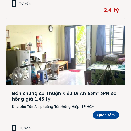
Tư vấn
2,4 tỷ
Bán chung cư Thuận Kiều Dĩ An 63m² 3PN sổ
hồng giá 1,43 tỷ
Khu phố Tân An, phường Tân Đông Hiệp, TP.HCM
Quan tâm
Tư vấn