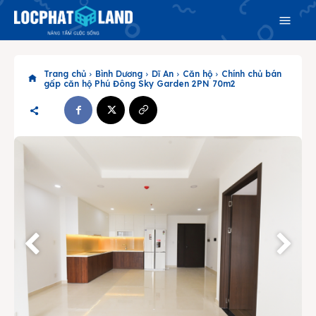
Trang chủ
Bình Dương
Dĩ An
Căn hộ
Chính chủ bán
gấp căn hộ Phú Đông Sky Garden 2PN 70m2
Search
Search
Phiên bản cập nhật V3
& tìm kiếm nhanh chóng hơn
Trang chủ
Dự án
Mua bán