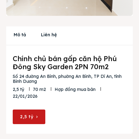
Cho thuê
Thị trường
Liên hệ
Mô tả
Liên hệ
Chính chủ bán gấp căn hộ Phú
Search
Đông Sky Garden 2PN 70m2
Số 24 đường An Bình, phường An Bình, TP Dĩ An, tỉnh
Bình Dương
2,5 tỷ
70 m2
Hợp đồng mua bán
22/01/2026
2,5 tỷ