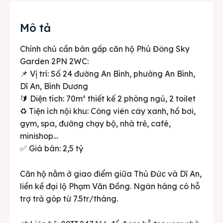
Mô tả
Chính chủ cần bán gấp căn hộ Phú Đông Sky
Garden 2PN 2WC:
📌 Vị trí: Số 24 đường An Bình, phường An Bình,
Dĩ An, Bình Dương
🔰 Diện tích: 70m² thiết kế 2 phòng ngủ, 2 toilet
♻️ Tiện ích nội khu: Công viên cây xanh, hồ bơi,
gym, spa, đường chạy bộ, nhà trẻ, café,
minishop…
✅ Giá bán: 2,5 tỷ
Căn hộ nằm ở giao điểm giữa Thủ Đức và Dĩ An,
liền kề đại lộ Phạm Văn Đồng. Ngân hàng có hỗ
trợ trả góp từ 7.5tr/tháng.