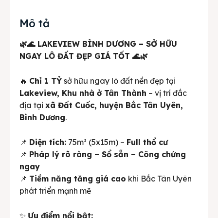
Mô tả
🌿🌊 LAKEVIEW BÌNH DƯƠNG – SỞ HỮU
NGAY LÔ ĐẤT ĐẸP GIÁ TỐT 🌊🌿
🔥
Chỉ 1 TỶ
sở hữu ngay lô đất nền đẹp tại
Lakeview, Khu nhà ở Tân Thành
– vị trí đắc
địa tại
xã Đất Cuốc, huyện Bắc Tân Uyên,
Bình Dương
.
📌
Diện tích:
75m² (5x15m) –
Full thổ cư
📌
Pháp lý rõ ràng – Sổ sẵn – Công chứng
ngay
📌
Tiềm năng tăng giá cao
khi Bắc Tân Uyên
phát triển mạnh mẽ
✨
Ưu điểm nổi bật: