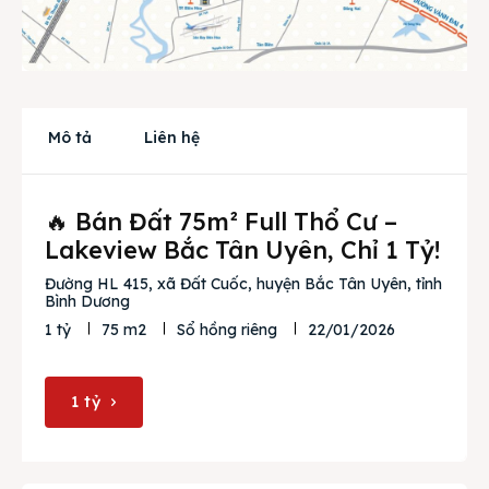
Cho thuê
Thị trường
Liên hệ
Mô tả
Liên hệ
🔥 Bán Đất 75m² Full Thổ Cư –
Search
Lakeview Bắc Tân Uyên, Chỉ 1 Tỷ!
Đường HL 415, xã Đất Cuốc, huyện Bắc Tân Uyên, tỉnh
Bình Dương
22/01/2026
1 tỷ
75 m2
Sổ hồng riêng
1 tỷ