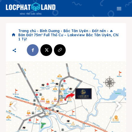
Trang chủ
Bình Dương
Bắc Tân Uyên
Đất nền
🔥
Bán Đất 75m² Full Thổ Cư – Lakeview Bắc Tân Uyên, Chỉ
1 Tỷ!
Search
Search
Phiên bản cập nhật V3
& tìm kiếm nhanh chóng hơn
Trang chủ
Dự án
Mua bán