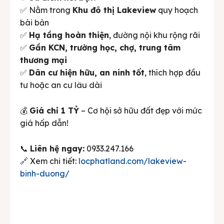
✅ Nằm trong
Khu đô thị Lakeview
quy hoạch
bài bản
✅
Hạ tầng hoàn thiện
, đường nội khu rộng rãi
✅
Gần KCN, trường học, chợ, trung tâm
thương mại
✅
Dân cư hiện hữu, an ninh tốt
, thích hợp đầu
tư hoặc an cư lâu dài
💰
Giá chỉ 1 TỶ
– Cơ hội sở hữu đất đẹp với mức
giá hấp dẫn!
📞
Liên hệ ngay:
0933.247.166
🔗 Xem chi tiết:
locphatland.com/lakeview-
binh-duong/