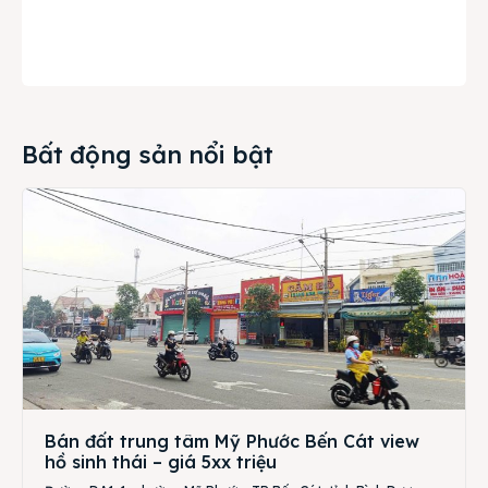
Bất động sản nổi bật
Bán đất trung tâm Mỹ Phước Bến Cát view
hồ sinh thái – giá 5xx triệu