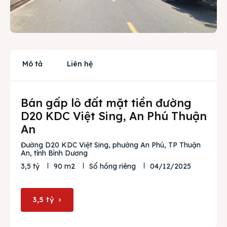
Cho thuê
Thị trường
Liên hệ
Mô tả
Liên hệ
Search
Bán gấp lô đất mặt tiền đường
D20 KDC Việt Sing, An Phú Thuận
An
Đường D20 KDC Việt Sing, phường An Phú, TP Thuận
An, tỉnh Bình Dương
04/12/2025
3,5 tỷ
90 m2
Sổ hồng riêng
3,5 tỷ