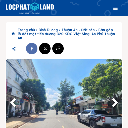
Trang chủ
Bình Dương
Thuận An
Đất nền
Bán gấp
lô đất mặt tiền đường D20 KDC Việt Sing, An Phú Thuận
An
Search
Search
Phiên bản cập nhật V3
& tìm kiếm nhanh chóng hơn
Trang chủ
Dự án
Mua bán