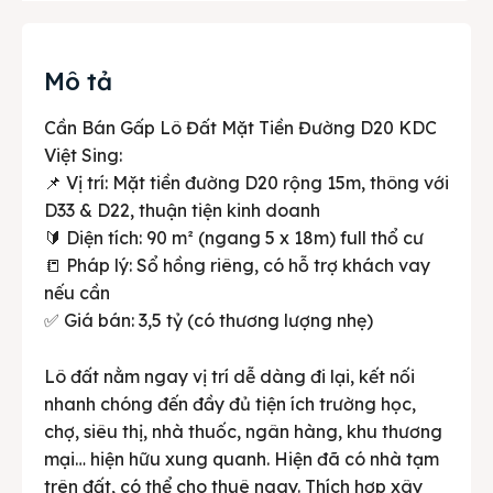
Mô tả
Cần Bán Gấp Lô Đất Mặt Tiền Đường D20 KDC
Việt Sing:
📌 Vị trí: Mặt tiền đường D20 rộng 15m, thông với
D33 & D22, thuận tiện kinh doanh
🔰 Diện tích: 90 m² (ngang 5 x 18m) full thổ cư
📒 Pháp lý: Sổ hồng riêng, có hỗ trợ khách vay
nếu cần
✅ Giá bán: 3,5 tỷ (có thương lượng nhẹ)
Lô đất nằm ngay vị trí dễ dàng đi lại, kết nối
nhanh chóng đến đầy đủ tiện ích trường học,
chợ, siêu thị, nhà thuốc, ngân hàng, khu thương
mại… hiện hữu xung quanh. Hiện đã có nhà tạm
trên đất, có thể cho thuê ngay. Thích hợp xây