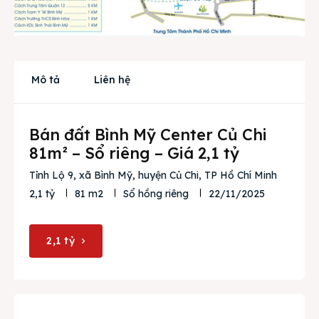
Cho thuê
Thị trường
Mô tả
Liên hệ
Liên hệ
Bán đất Bình Mỹ Center Củ Chi
Search
81m² – Sổ riêng – Giá 2,1 tỷ
Tỉnh Lộ 9, xã Bình Mỹ, huyện Củ Chi, TP Hồ Chí Minh
22/11/2025
2,1 tỷ
81 m2
Sổ hồng riêng
2,1 tỷ