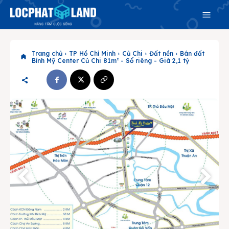
Trang chủ
TP Hồ Chí Minh
Củ Chi
Đất nền
Bán đất
Bình Mỹ Center Củ Chi 81m² - Sổ riêng - Giá 2,1 tỷ
Search
Search
Phiên bản cập nhật V3
& tìm kiếm nhanh chóng hơn
Trang chủ
Dự án
Mua bán