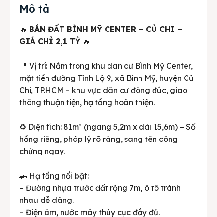
Mô tả
🔥
BÁN ĐẤT BÌNH MỸ CENTER – CỦ CHI –
GIÁ CHỈ 2,1 TỶ
🔥
📍 Vị trí: Nằm trong khu dân cư Bình Mỹ Center,
mặt tiền đường Tỉnh Lộ 9, xã Bình Mỹ, huyện Củ
Chi, TP.HCM – khu vực dân cư đông đúc, giao
thông thuận tiện, hạ tầng hoàn thiện.
♻️ Diện tích: 81m² (ngang 5,2m x dài 15,6m) – Sổ
hồng riêng, pháp lý rõ ràng, sang tên công
chứng ngay.
🚗 Hạ tầng nổi bật:
– Đường nhựa trước đất rộng 7m, ô tô tránh
nhau dễ dàng.
– Điện âm, nước máy thủy cục đầy đủ.