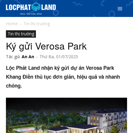
Home
Tin thị trường
Tin thị trường
Ký gửi Verosa Park
Tác giả
An An
-
Thứ Ba, 01/07/2025
Search
Lộc Phát Land nhận ký gửi dự án Verosa Park
Khang Điền thủ tục đơn giản, hiệu quả và nhanh
Search
Phiên bản cập nhật V3
chóng.
& tìm kiếm nhanh chóng hơn
5/5
(2 Reviews)
Trang chủ
Dự án