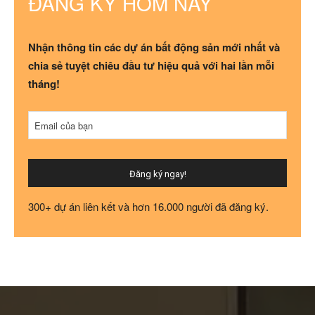
ĐĂNG KÝ HÔM NAY
Nhận thông tin các dự án bất động sản mới nhất và
chia sẻ tuyệt chiêu đầu tư hiệu quả với hai lần mỗi
tháng!
Email của bạn
Đăng ký ngay!
Contact
300+ dự án liên kết và hơn 16.000 người đã đăng ký.
Email
*