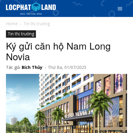
Home
Tin thị trường
Tin thị trường
Ký gửi căn hộ Nam Long
Novia
Tác giả
Bích Thủy
-
Thứ Ba, 01/07/2025
Search
Search
Phiên bản cập nhật V3
& tìm kiếm nhanh chóng hơn
5/5
(4 Reviews)