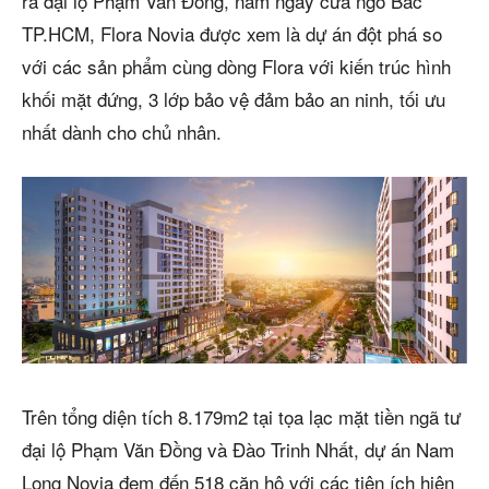
ra đại lộ Phạm Văn Đồng, nằm ngay cửa ngõ Bắc
TP.HCM, Flora Novia được xem là dự án đột phá so
với các sản phẩm cùng dòng Flora với kiến trúc hình
khối mặt đứng, 3 lớp bảo vệ đảm bảo an ninh, tối ưu
nhất dành cho chủ nhân.
Trên tổng diện tích 8.179m2 tại tọa lạc mặt tiền ngã tư
đại lộ Phạm Văn Đồng và Đào Trinh Nhất, dự án Nam
Long Novia đem đến 518 căn hộ với các tiện ích hiện