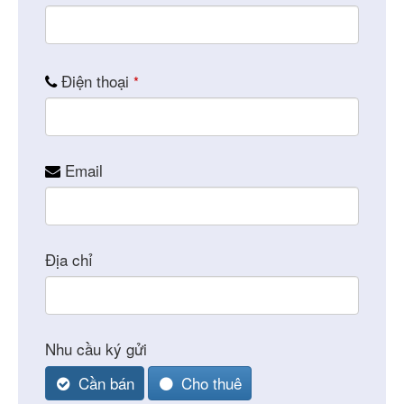
Điện thoại
*
Email
Company
Địa chỉ
Name
*
Nhu cầu ký gửi
Cần bán
Cho thuê