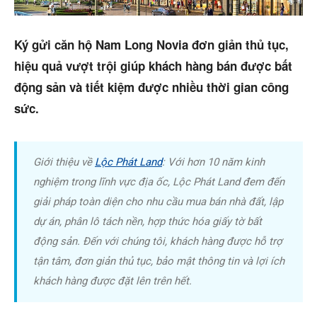
Trang chủ
Dự án
Ký gửi căn hộ Nam Long Novia đơn giản thủ tục,
hiệu quả vượt trội giúp khách hàng bán được bất
Mua bán
động sản và tiết kiệm được nhiều thời gian công
Cho thuê
sức.
Thị trường
Giới thiệu về
Lộc Phát Land
: Với hơn 10 năm kinh
Liên hệ
nghiệm trong lĩnh vực địa ốc, Lộc Phát Land đem đến
giải pháp toàn diện cho nhu cầu mua bán nhà đất, lập
dự án, phân lô tách nền, hợp thức hóa giấy tờ bất
Search
động sản. Đến với chúng tôi, khách hàng được hỗ trợ
tận tâm, đơn giản thủ tục, bảo mật thông tin và lợi ích
5/5
(4 Reviews)
khách hàng được đặt lên trên hết.