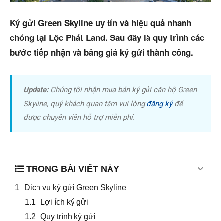
Trang chủ
Ký gửi Green Skyline uy tín và hiệu quả nhanh
Dự án
chóng tại Lộc Phát Land. Sau đây là quy trình các
bước tiếp nhận và bảng giá ký gửi thành công.
Mua bán
Cho thuê
Update:
Chúng tôi nhận mua bán ký gửi căn hộ Green
Thị trường
Skyline, quý khách quan tâm vui lòng
đăng ký
để
được chuyên viên hỗ trợ miễn phí.
Liên hệ
Search
TRONG BÀI VIẾT NÀY
5/5
(36 Reviews)
Dịch vụ ký gửi Green Skyline
Lợi ích ký gửi
Quy trình ký gửi