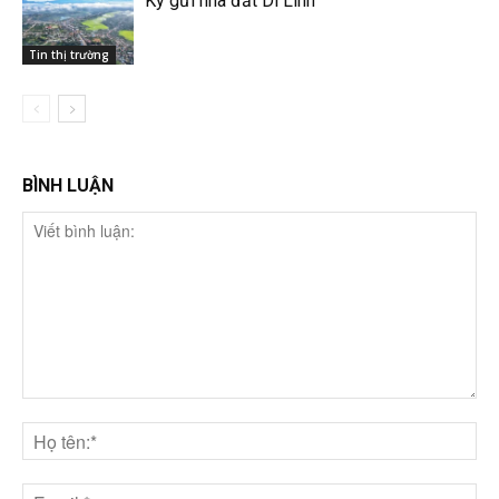
Ký gửi nhà đất Di Linh
Tin thị trường
BÌNH LUẬN