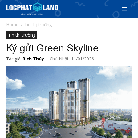
Home
Tin thị trường
Tin thị trường
Ký gửi Green Skyline
Tác giả
Bích Thủy
-
Chủ Nhật, 11/01/2026
Search
Search
Phiên bản cập nhật V3
& tìm kiếm nhanh chóng hơn
5/5
(36 Reviews)