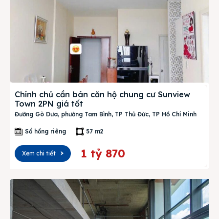
Chính chủ cần bán căn hộ chung cư Sunview
Town 2PN giá tốt
Đường Gò Dưa, phường Tam Bình, TP Thủ Đức, TP Hồ Chí Minh
Sổ hồng riêng
57 m2
1 tỷ 870
Xem chi tiết