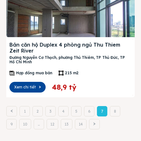
Bán căn hộ Duplex 4 phòng ngủ Thu Thiem
Zeit River
Đường Nguyễn Cơ Thạch, phường Thủ Thiêm, TP Thủ Đức, TP
Hồ Chí Minh
Hợp đồng mua bán
215 m2
48,9 tỷ
Xem chi tiết
1
2
3
4
5
6
7
8
9
10
…
12
13
14