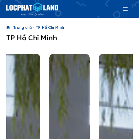
Trang chủ
TP Hồ Chí Minh
TP Hồ Chí Minh
Search
Search
Phiên bản cập nhật V3
& tìm kiếm nhanh chóng hơn
Trang chủ
Dự án
Mua bán
Cho thuê