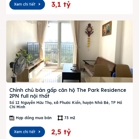
3,1 tỷ
Xem chi tiết
Chính chủ bán gấp căn hộ The Park Residence
2PN full nội thất
Số 12 Nguyễn Hữu Thọ, xã Phước Kiển, huyện Nhà Bè, TP Hồ
Chí Minh
Hợp đồng mua bán
73 m2
2,5 tỷ
Xem chi tiết