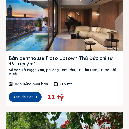
Bán penthouse Fiato Uptown Thủ Đức chỉ từ
49 triệu/m²
Số 563 Tô Ngọc Vân, phường Tam Phú, TP Thủ Đức, TP Hồ Chí
Minh
Hợp đồng mua bán
216 m2
11 tỷ
Xem chi tiết