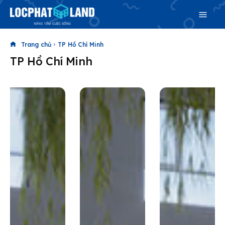
Trang chủ
TP Hồ Chí Minh
TP Hồ Chí Minh
Search
Search
Phiên bản cập nhật V3
& tìm kiếm nhanh chóng hơn
Trang chủ
Dự án
Mua bán
Cho thuê