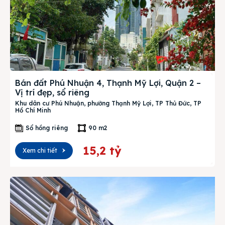
Bán đất Phú Nhuận 4, Thạnh Mỹ Lợi, Quận 2 –
Vị trí đẹp, sổ riêng
Khu dân cư Phú Nhuận, phường Thạnh Mỹ Lợi, TP Thủ Đức, TP
Hồ Chí Minh
Sổ hồng riêng
90 m2
15,2 tỷ
Xem chi tiết