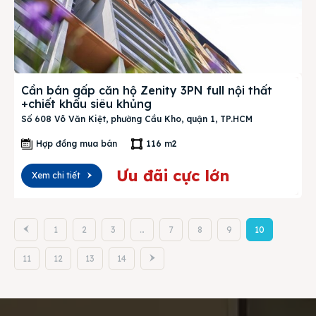
Cần bán gấp căn hộ Zenity 3PN full nội thất
+chiết khấu siêu khủng
Số 608 Võ Văn Kiệt, phường Cầu Kho, quận 1, TP.HCM
Hợp đồng mua bán
116 m2
Ưu đãi cực lớn
Xem chi tiết
1
2
3
…
7
8
9
10
11
12
13
14