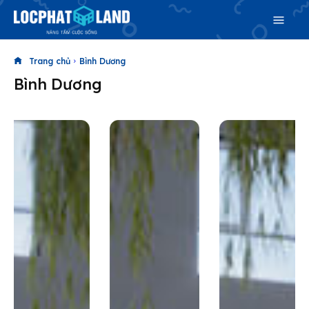
Trang chủ
Bình Dương
Bình Dương
Search
Search
Phiên bản cập nhật V3
& tìm kiếm nhanh chóng hơn
Trang chủ
Dự án
Mua bán
Cho thuê