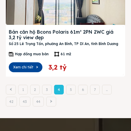
Bán căn hộ Bcons Polaris 61m² 2PN 2WC giá
3,2 tỷ view đẹp
Số 25 Lê Trọng Tấn, phường An Bình, TP Dĩ An, tỉnh Bình Dương
Hợp đồng mua bán
61 m2
3,2 tỷ
Xem chi tiết
1
2
3
4
5
6
7
…
42
43
44