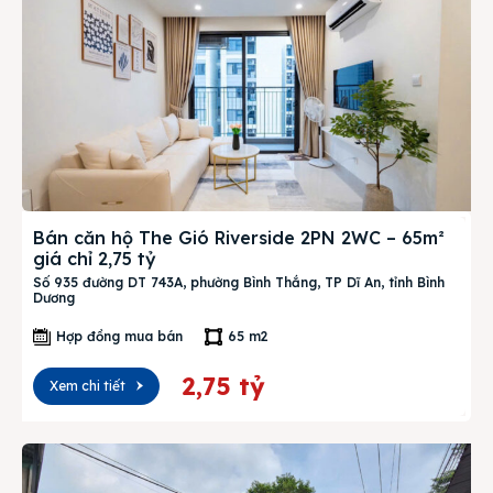
Bán căn hộ The Gió Riverside 2PN 2WC – 65m²
giá chỉ 2,75 tỷ
Số 935 đường DT 743A, phường Bình Thắng, TP Dĩ An, tỉnh Bình
Dương
Hợp đồng mua bán
65 m2
2,75 tỷ
Xem chi tiết