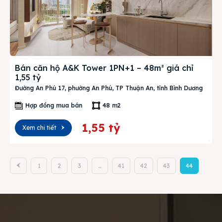
Bán căn hộ A&K Tower 1PN+1 – 48m² giá chỉ
1,55 tỷ
Đường An Phú 17, phường An Phú, TP Thuận An, tỉnh Bình Dương
Hợp đồng mua bán
48 m2
1,55 tỷ
Xem chi tiết
1
2
3
…
41
42
43
44