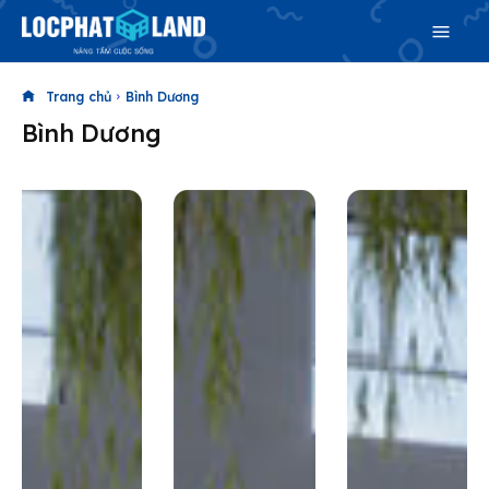
Trang chủ
Bình Dương
Bình Dương
Search
Search
Phiên bản cập nhật V3
& tìm kiếm nhanh chóng hơn
Trang chủ
Dự án
Mua bán
Cho thuê