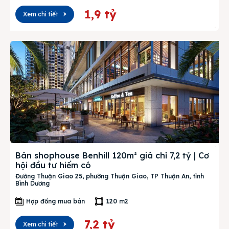
1,9 tỷ
Xem chi tiết
Bán shophouse Benhill 120m² giá chỉ 7,2 tỷ | Cơ
hội đầu tư hiếm có
Đường Thuận Giao 25, phường Thuận Giao, TP Thuận An, tỉnh
Bình Dương
Hợp đồng mua bán
120 m2
7,2 tỷ
Xem chi tiết