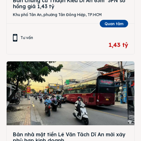
Bán chung cư Thuận Kiều Dĩ An 63m² 3PN sổ
hồng giá 1,43 tỷ
Khu phố Tân An, phường Tân Đông Hiệp, TP.HCM
Quan tâm
Tư vấn
1,43 tỷ
Bán nhà mặt tiền Lê Văn Tách Dĩ An mới xây
phù hợp kinh doanh