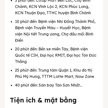
5 phút đến: Co.op Mart Bến Lức, Chợ Bình
Chánh, KCN Vĩnh Lộc 2, KCN Phúc Long,
KCN Thuận Đạo, TTHC huyện Bình Chánh
10 phút đến: Bệnh viện Nhi Đồng Thành Phố,
Bệnh viện Truyền Máu – Huyết Học, Bệnh
viện Nội tiết Trung ương, Chợ đầu mối Bình
Điền
20 phút đến: Bến xe miền Tây, Bệnh viện
Quốc tế CIH, Đại học RMIT, Đại học Tôn Đức
Thắng
25 phút đến: Trung tâm Quận 1, Khu đô thị
Phú Mỹ Hưng, TTTM Lotte Mart, Now Zone
40 phút đến: Sân bay Tân Sơn Nhất…
Tiện ích & mặt bằng