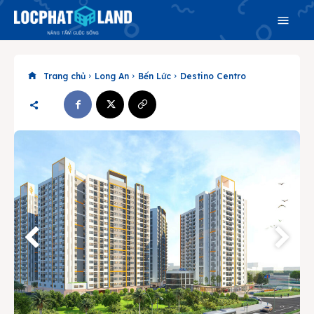
Trang chủ
Long An
Bến Lức
Destino Centro
Search
Search
Phiên bản cập nhật V3
& tìm kiếm nhanh chóng hơn
Trang chủ