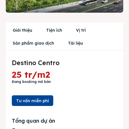
Dự án
Mua bán
Cho thuê
Giới thiệu
Tiện ích
Vị trí
Thị trường
Sản phẩm giao dịch
Tài liệu
Liên hệ
Destino Centro
25 tr/m2
Search
Đang booking mở bán
Tư vấn miễn phí
Tổng quan dự án