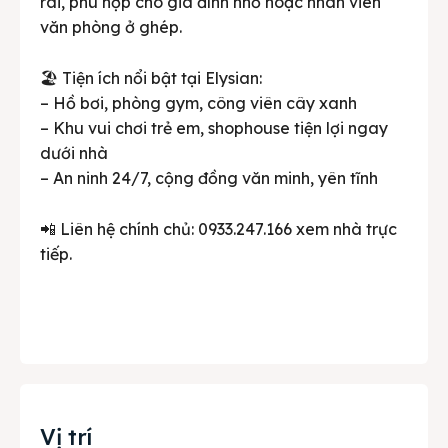
rãi, phù hợp cho gia đình nhỏ hoặc nhân viên
văn phòng ở ghép.
🏖️ Tiện ích nổi bật tại Elysian:
– Hồ bơi, phòng gym, công viên cây xanh
– Khu vui chơi trẻ em, shophouse tiện lợi ngay
dưới nhà
– An ninh 24/7, cộng đồng văn minh, yên tĩnh
📲 Liên hệ chính chủ: 0933.247.166 xem nhà trực
tiếp.
Vị trí