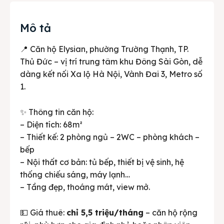
Mô tả
📍 Căn hộ Elysian, phường Trường Thạnh, TP.
Thủ Đức – vị trí trung tâm khu Đông Sài Gòn, dễ
dàng kết nối Xa lộ Hà Nội, Vành Đai 3, Metro số
1.
✨ Thông tin căn hộ:
– Diện tích: 68m²
– Thiết kế: 2 phòng ngủ – 2WC – phòng khách –
bếp
– Nội thất cơ bản: tủ bếp, thiết bị vệ sinh, hệ
thống chiếu sáng, máy lạnh…
– Tầng đẹp, thoáng mát, view mở.
💵 Giá thuê:
chỉ 5,5 triệu/tháng
– căn hộ rộng