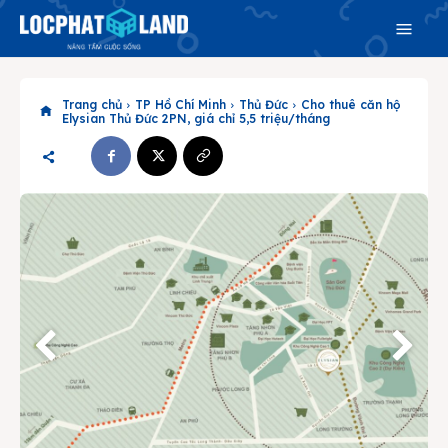
Trang chủ
TP Hồ Chí Minh
Thủ Đức
Cho thuê căn hộ
Elysian Thủ Đức 2PN, giá chỉ 5,5 triệu/tháng
Search
Search
Phiên bản cập nhật V3
& tìm kiếm nhanh chóng hơn
Trang chủ
Dự án
Mua bán