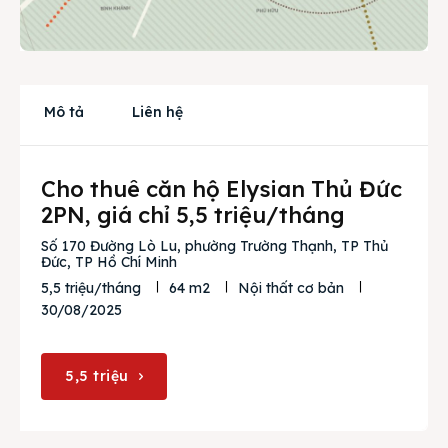
Cho thuê
Thị trường
Mô tả
Liên hệ
Liên hệ
Cho thuê căn hộ Elysian Thủ Đức
Search
2PN, giá chỉ 5,5 triệu/tháng
Số 170 Đường Lò Lu, phường Trường Thạnh, TP Thủ
Đức, TP Hồ Chí Minh
5,5 triệu/tháng
64 m2
Nội thất cơ bản
30/08/2025
5,5 triệu