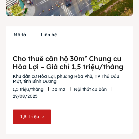
Cho thuê
Thị trường
Liên hệ
Mô tả
Liên hệ
Cho thuê căn hộ 30m² Chung cư
Search
Hòa Lợi – Giá chỉ 1,5 triệu/tháng
Khu dân cư Hòa Lợi, phường Hòa Phú, TP Thủ Dầu
Một, tỉnh Bình Dương
1,5 triệu/tháng
30 m2
Nội thất cơ bản
29/08/2025
1,5 triệu