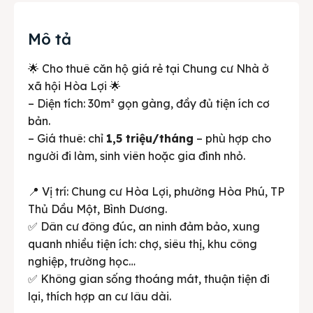
Mô tả
🌟 Cho thuê căn hộ giá rẻ tại Chung cư Nhà ở
xã hội Hòa Lợi 🌟
– Diện tích: 30m² gọn gàng, đầy đủ tiện ích cơ
bản.
– Giá thuê: chỉ
1,5 triệu/tháng
– phù hợp cho
người đi làm, sinh viên hoặc gia đình nhỏ.
📍 Vị trí: Chung cư Hòa Lợi, phường Hòa Phú, TP
Thủ Dầu Một, Bình Dương.
✅ Dân cư đông đúc, an ninh đảm bảo, xung
quanh nhiều tiện ích: chợ, siêu thị, khu công
nghiệp, trường học…
✅ Không gian sống thoáng mát, thuận tiện đi
lại, thích hợp an cư lâu dài.