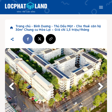
Trang chủ
Bình Dương
Thủ Dầu Một
Cho thuê căn hộ
30m² Chung cư Hòa Lợi – Giá chỉ 1,5 triệu/tháng
Search
Search
Phiên bản cập nhật V3
& tìm kiếm nhanh chóng hơn
Trang chủ
Dự án
Mua bán