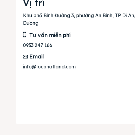
Vị trí
Mua b
Cho t
Khu phố Bình Đường 3, phường An Bình, TP Dĩ An,
Dương
Thị tr
Tư vấn miễn phí
Liên h
0933 247 166
Email
info@locphatland.com