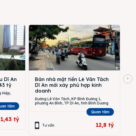
u Dĩ An
Bán nhà mặt tiền Lê Văn Tách
43 tỷ
Dĩ An mới xây phù hợp kinh
doanh
 Hiệp,
Đường Lê Văn Tách, KP Bình Đường 1,
phường An Bình, TP Dĩ An, tỉnh Bình Dương
uan tâm
Quan tâm
1,43 tỷ
12,8 tỷ
Tư vấn