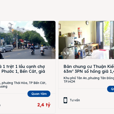
 1 trệt 1 lầu cạnh chợ
Bán chung cư Thuận Kiề
Phước 1, Bến Cát, giá
63m² 3PN sổ hồng giá 1,
Khu phố Tân An, phường Tân Đông
TP.HCM
 phường Thới Hòa, TP Bến Cát,
Dương
Q
Quan tâm
Tư vấn
2,4 tỷ
n