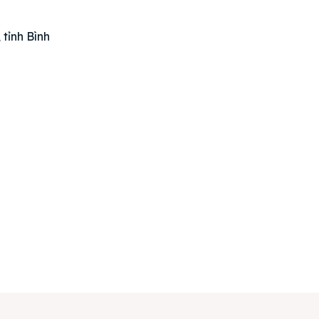
án
huê
 tỉnh Bình
ường
ệ