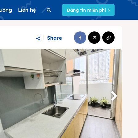
rường
Liên hệ
Đăng tin miễn phí
Search
Share
Search