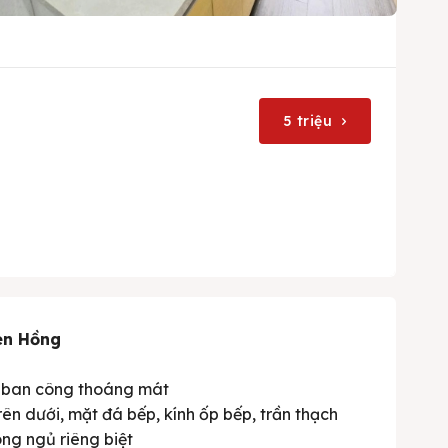
5 triệu
en Hồng
– ban công thoáng mát
trên dưới, mặt đá bếp, kính ốp bếp, trần thạch
òng ngủ riêng biệt