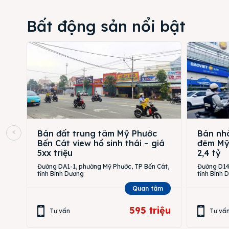
Bất động sản nổi bật
Bán đất trung tâm Mỹ Phước
Bán nhà
Bến Cát view hồ sinh thái – giá
đêm Mỹ 
5xx triệu
2,4 tỷ
Đường DA1-1, phường Mỹ Phước, TP Bến Cát,
Đường D14,
tỉnh Bình Dương
tỉnh Bình 
Quan tâm
595 triệu
Tư vấn
Tư vấ