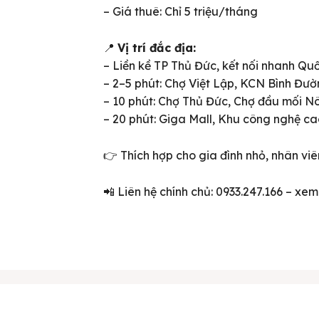
– Giá thuê: Chỉ 5 triệu/tháng
📍
Vị trí đắc địa:
– Liền kề TP Thủ Đức, kết nối nhanh Qu
– 2–5 phút: Chợ Việt Lập, KCN Bình Đườ
– 10 phút: Chợ Thủ Đức, Chợ đầu mối N
– 20 phút: Giga Mall, Khu công nghệ c
👉 Thích hợp cho gia đình nhỏ, nhân viê
ên bản cập nhật V3
📲 Liên hệ chính chủ: 0933.247.166 – xe
iếm nhanh chóng hơn
 chủ