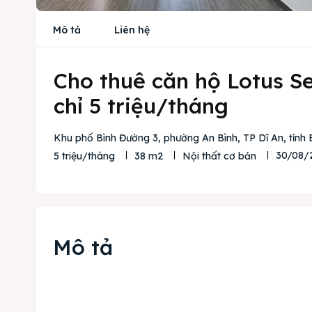
Mô tả
Liên hệ
Cho thuê căn hộ Lotus Se
chỉ 5 triệu/tháng
Khu phố Bình Đường 3, phường An Bình, TP Dĩ An, tỉnh
30/08/
5 triệu/tháng
38 m2
Nội thất cơ bản
Mô tả