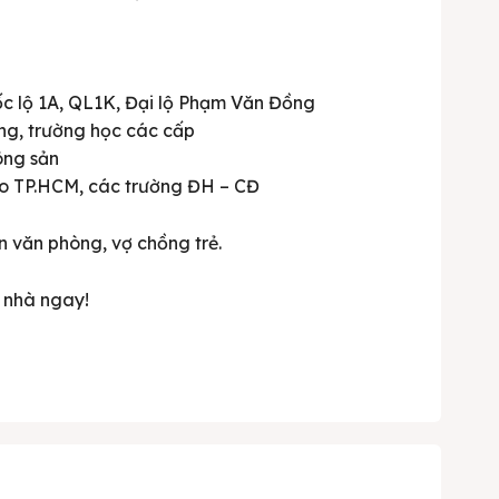
ốc lộ 1A, QL1K, Đại lộ Phạm Văn Đồng
ng, trường học các cấp
ông sản
ao TP.HCM, các trường ĐH – CĐ
n văn phòng, vợ chồng trẻ.
m nhà ngay!