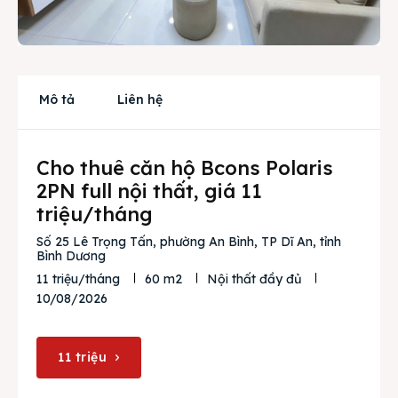
Cho thuê
Thị trường
Mô tả
Liên hệ
Liên hệ
Cho thuê căn hộ Bcons Polaris
Search
2PN full nội thất, giá 11
triệu/tháng
Số 25 Lê Trọng Tấn, phường An Bình, TP Dĩ An, tỉnh
Bình Dương
11 triệu/tháng
60 m2
Nội thất đầy đủ
10/08/2026
11 triệu