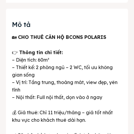
Mô tả
🏡
CHO THUÊ CĂN HỘ BCONS POLARIS
👉
Thông tin chi tiết:
– Diện tích: 60m²
– Thiết kế: 2 phòng ngủ – 2 WC, tối ưu không
gian sống
– Vị trí: Tầng trung, thoáng mát, view đẹp, yên
tĩnh
– Nội thất: Full nội thất, dọn vào ở ngay
💰 Giá thuê: Chỉ 11 triệu/tháng – giá tốt nhất
khu vực cho khách thuê dài hạn.