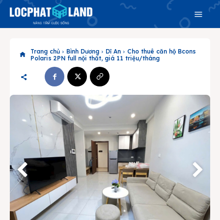
Trang chủ
Bình Dương
Dĩ An
Cho thuê căn hộ Bcons
Polaris 2PN full nội thất, giá 11 triệu/tháng
Search
Search
Phiên bản cập nhật V3
& tìm kiếm nhanh chóng hơn
Trang chủ
Dự án
Mua bán