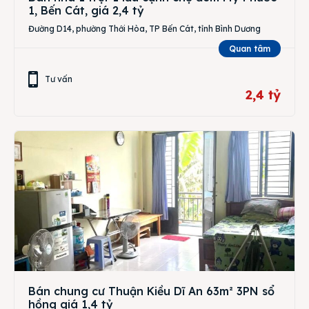
1, Bến Cát, giá 2,4 tỷ
Đường D14, phường Thới Hòa, TP Bến Cát, tỉnh Bình Dương
Quan tâm
Tư vấn
2,4 tỷ
Bán chung cư Thuận Kiều Dĩ An 63m² 3PN sổ
hồng giá 1,4 tỷ