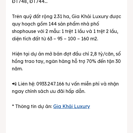
ĐT748, ĐT744…
Trên quỹ đất rộng 2.31 ha, Gia Khải Luxury được
quy hoạch gồm 144 sản phẩm nhà phố
shophouse với 2 mẫu: 1 trệt 1 lầu và 1 trệt 2 lầu,
diện tích đất từ 63 – 95 – 100 – 160 m2.
Hiện tại dự án mở bán đợt đầu chỉ 2,8 tỷ/căn, sổ
hồng trao tay, ngân hàng hỗ trợ 70% đến tận 30
năm.
📲 Liên hệ: 0933.247.166 tư vấn miễn phí và nhận
ngay chính sách ưu đãi hấp dẫn.
* Thông tin dự án:
Gia Khải Luxury