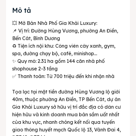
Mô tả
💥 Mở Bán Nhà Phố Gia Khải Luxury:
📌 Vị trí: Đường Hùng Vương, phường An Điền,
Bến Cát, Bình Dương
♻️ Tiện ích nội khu: Công viên cây xanh, gym,
spa, đường chạy bộ, café, minishop…
✨ Quy mô: 2.31 ha gồm 144 căn nhà phố
shophouse 2-3 tầng
✅ Thanh toán: Từ 700 triệu đến khi nhận nhà
Tọa lạc tại mặt tiền đường Hùng Vương lộ giới
40m, thuộc phường An Điền, TP Bến Cát, dự án
Gia Khải Luxury sở hữu vị trí đắc địa có dân cư
hiện hữu và kinh doanh mua bán sầm uất nhất
của khu vực, nhanh chóng kết nối qua tuyến
giao thông huyết mạch Quốc lộ 13, Vành Đai 4,