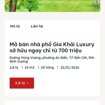
Cho thuê
Thị trường
Mô tả
Liên hệ
Liên hệ
Mở bán nhà phố Gia Khải Luxury
Search
sở hữu ngay chỉ từ 700 triệu
Đường Hùng Vương, phường An Điền, TP Bến Cát, tỉnh
Bình Dương
22/01/2026
2,8 tỷ
63 m2
Sổ hồng
2,8 tỷ