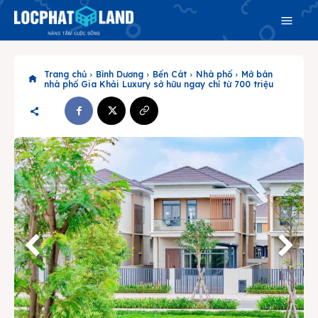
Trang chủ
Bình Dương
Bến Cát
Nhà phố
Mở bán
nhà phố Gia Khải Luxury sở hữu ngay chỉ từ 700 triệu
Search
Search
Phiên bản cập nhật V3
& tìm kiếm nhanh chóng hơn
Trang chủ
Dự án
Mua bán