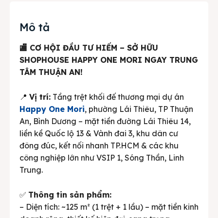
Mô tả
🏬 CƠ HỘI ĐẦU TƯ HIẾM – SỞ HỮU
SHOPHOUSE HAPPY ONE MORI NGAY TRUNG
TÂM THUẬN AN!
📍
Vị trí:
Tầng trệt khối đế thương mại dự án
Happy One Mori
, phường Lái Thiêu, TP Thuận
An, Bình Dương – mặt tiền đường Lái Thiêu 14,
liền kề Quốc lộ 13 & Vành đai 3, khu dân cư
đông đúc, kết nối nhanh TP.HCM & các khu
công nghiệp lớn như VSIP 1, Sóng Thần, Linh
Trung.
✅
Thông tin sản phẩm:
– Diện tích: ~125 m² (1 trệt + 1 lầu) – mặt tiền kinh