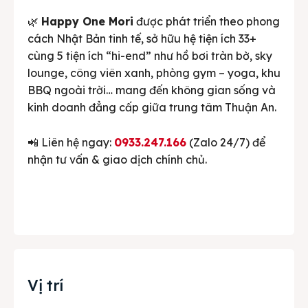
🌿
Happy One Mori
được phát triển theo phong
cách Nhật Bản tinh tế, sở hữu hệ tiện ích 33+
cùng 5 tiện ích “hi-end” như hồ bơi tràn bờ, sky
lounge, công viên xanh, phòng gym – yoga, khu
BBQ ngoài trời… mang đến không gian sống và
kinh doanh đẳng cấp giữa trung tâm Thuận An.
📲 Liên hệ ngay:
0933.247.166
(Zalo 24/7) để
nhận tư vấn & giao dịch chính chủ.
Vị trí