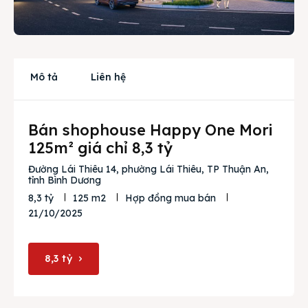
Cho thuê
Thị trường
Mô tả
Liên hệ
Liên hệ
Bán shophouse Happy One Mori
Search
125m² giá chỉ 8,3 tỷ
Đường Lái Thiêu 14, phường Lái Thiêu, TP Thuận An,
tỉnh Bình Dương
8,3 tỷ
125 m2
Hợp đồng mua bán
21/10/2025
8,3 tỷ