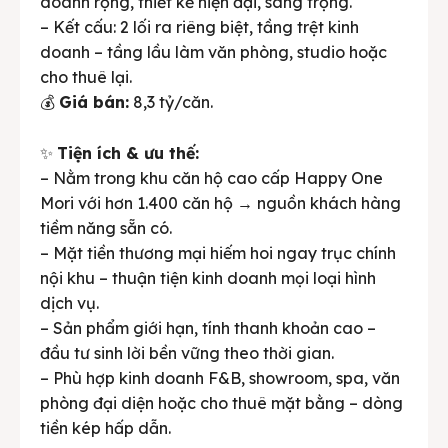
doanh rộng, thiết kế hiện đại, sang trọng.
– Kết cấu: 2 lối ra riêng biệt, tầng trệt kinh
doanh – tầng lầu làm văn phòng, studio hoặc
cho thuê lại.
💰
Giá bán:
8,3 tỷ/căn.
✨
Tiện ích & ưu thế:
– Nằm trong khu căn hộ cao cấp Happy One
Mori với hơn 1.400 căn hộ → nguồn khách hàng
tiềm năng sẵn có.
– Mặt tiền thương mại hiếm hoi ngay trục chính
nội khu – thuận tiện kinh doanh mọi loại hình
dịch vụ.
– Sản phẩm giới hạn, tính thanh khoản cao –
đầu tư sinh lời bền vững theo thời gian.
– Phù hợp kinh doanh F&B, showroom, spa, văn
phòng đại diện hoặc cho thuê mặt bằng – dòng
tiền kép hấp dẫn.