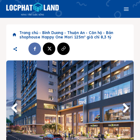
Trang chủ
Bình Dương
Thuận An
Căn hộ
Bán
shophouse Happy One Mori 125m² giá chỉ 8,3 tỷ
Search
Search
Phiên bản cập nhật V3
& tìm kiếm nhanh chóng hơn
Trang chủ
Dự án
Mua bán