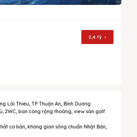
2,4 tỷ
ng Lái Thiêu, TP Thuận An, Bình Dương
ngủ, 2WC, ban công rộng thoáng, view sân golf
 thất cơ bản, không gian sống chuẩn Nhật Bản,