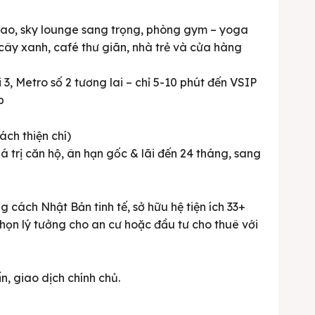
n cao, sky lounge sang trọng, phòng gym – yoga
 cây xanh, café thư giãn, nhà trẻ và cửa hàng
 3, Metro số 2 tương lai – chỉ 5-10 phút đến VSIP
p
ch thiện chí)
 trị căn hộ, ân hạn gốc & lãi đến 24 tháng, sang
cách Nhật Bản tinh tế, sở hữu hệ tiện ích 33+
 chọn lý tưởng cho an cư hoặc đầu tư cho thuê với
n, giao dịch chính chủ.