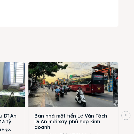
u Dĩ An
Bán nhà mặt tiền Lê Văn Tách
43 tỷ
Dĩ An mới xây phù hợp kinh
doanh
 Hiệp,