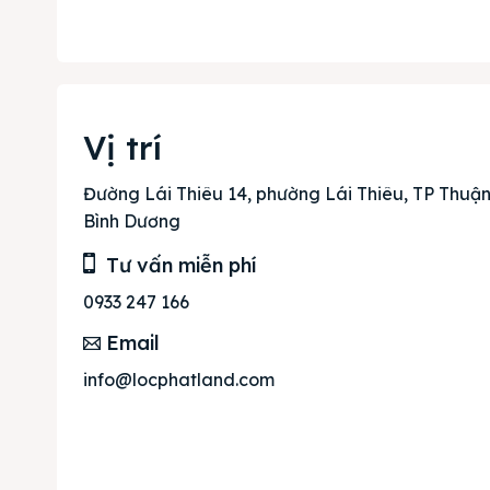
Dự án
Mua b
Cho t
Vị trí
Thị tr
Đường Lái Thiêu 14, phường Lái Thiêu, TP Thuận 
Bình Dương
Liên h
Tư vấn miễn phí
0933 247 166
Email
info@locphatland.com