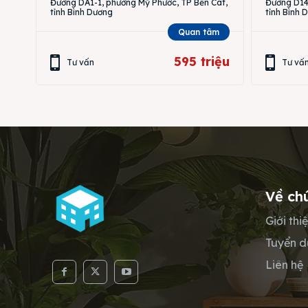
Đường DA1-1, phường Mỹ Phước, TP Bến Cát,
Đường D14,
tỉnh Bình Dương
tỉnh Bình 
Quan tâm
595 triệu
Tư vấn
Tư vấ
Về ch
Giới thi
Tuyển 
Liên hệ