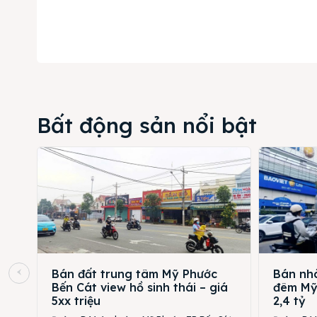
Bất động sản nổi bật
Bán đất trung tâm Mỹ Phước
Bán nhà
Bến Cát view hồ sinh thái – giá
đêm Mỹ 
5xx triệu
2,4 tỷ