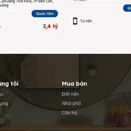
 phường Thới Hòa, TP Bến Cát,
Dương
Q
Quan tâm
Tư vấn
2,4 tỷ
n
úng tôi
Mua bán
ệu
Đất nền
dụng
Nhà phố
Căn hộ