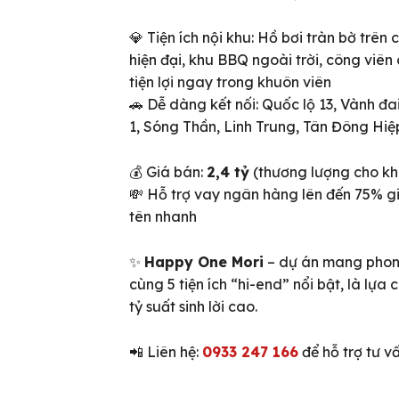
💎 Tiện ích nội khu: Hồ bơi tràn bờ trê
hiện đại, khu BBQ ngoài trời, công viên
tiện lợi ngay trong khuôn viên
🚗 Dễ dàng kết nối: Quốc lộ 13, Vành đai
1, Sóng Thần, Linh Trung, Tân Đông Hiệ
💰 Giá bán:
2,4 tỷ
(thương lượng cho khá
💸 Hỗ trợ vay ngân hàng lên đến 75% giá
tên nhanh
✨
Happy One Mori
– dự án mang phong 
ên bản cập nhật V3
cùng 5 tiện ích “hi-end” nổi bật, là lựa
tỷ suất sinh lời cao.
iếm nhanh chóng hơn
📲 Liên hệ:
0933 247 166
để hỗ trợ tư vấ
 chủ