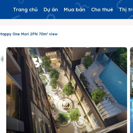
Trang chủ
Dự án
Mua bán
Cho thuê
Thị t
 Happy One Mori 2PN 70m² view