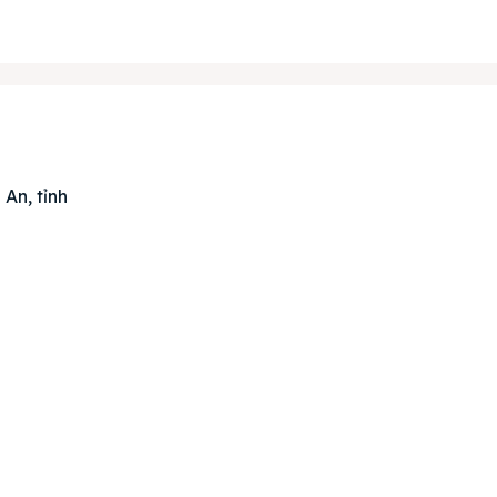
án
huê
ường
An, tỉnh
ệ