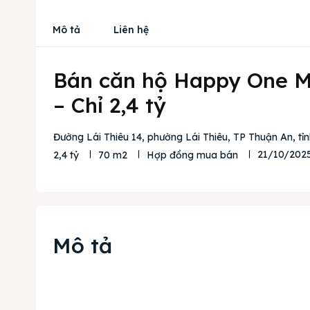
Mô tả
Liên hệ
Bán căn hộ Happy One Mo
– Chỉ 2,4 tỷ
Đường Lái Thiêu 14, phường Lái Thiêu, TP Thuận An, tỉ
21/10/202
2,4 tỷ
70 m2
Hợp đồng mua bán
Mô tả