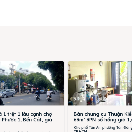
 1 trệt 1 lầu cạnh chợ
Bán chung cư Thuận Kiề
Phước 1, Bến Cát, giá
63m² 3PN sổ hồng giá 1,
Khu phố Tân An, phường Tân Đông
TP.HCM