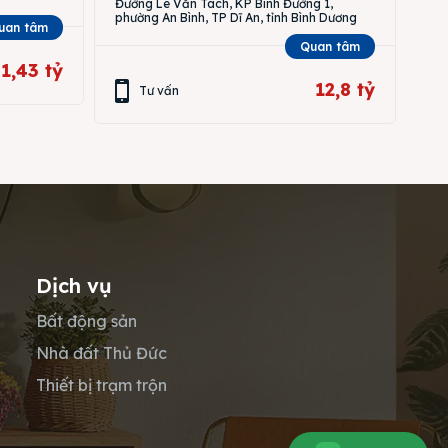
Đường Lê Văn Tách, KP Bình Đường 1,
phường An Bình, TP Dĩ An, tỉnh Bình Dương
uan tâm
Quan tâm
1,43 tỷ
12,8 tỷ
Tư vấn
Dịch vụ
Bất động sản
Nhà đất Thủ Đức
Thiết bị trạm trộn