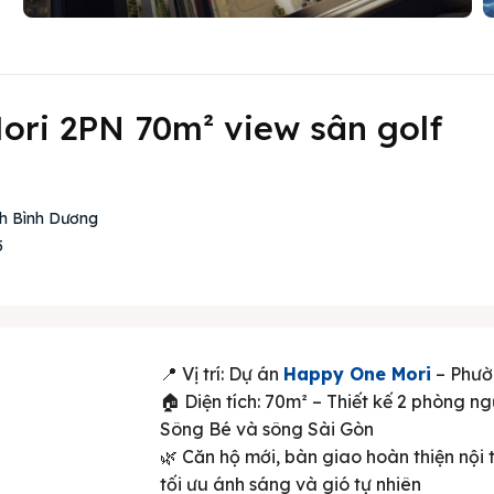
ri 2PN 70m² view sân golf
nh Bình Dương
5
📍 Vị trí: Dự án
Happy One Mori
– Phườ
🏠 Diện tích: 70m² – Thiết kế 2 phòng 
Sông Bé và sông Sài Gòn
🌿 Căn hộ mới, bàn giao hoàn thiện nội
tối ưu ánh sáng và gió tự nhiên