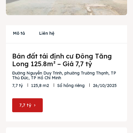
Cho thuê
Thị trường
Mô tả
Liên hệ
Liên hệ
Bán đất tái định cư Đông Tăng
Search
Long 125.8m² – Giá 7,7 tỷ
Đường Nguyễn Duy Trinh, phường Trường Thạnh, TP
Thủ Đức, TP Hồ Chí Minh
26/10/2025
7,7 tỷ
125,8 m2
Sổ hồng riêng
7,7 tỷ