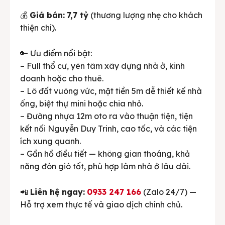
💰
Giá bán:
7,7 tỷ
(thương lượng nhẹ cho khách
thiện chí).
🔑 Ưu điểm nổi bật:
– Full thổ cư, yên tâm xây dựng nhà ở, kinh
doanh hoặc cho thuê.
– Lô đất vuông vức, mặt tiền 5m dễ thiết kế nhà
ống, biệt thự mini hoặc chia nhỏ.
– Đường nhựa 12m oto ra vào thuận tiện, tiện
kết nối Nguyễn Duy Trinh, cao tốc, và các tiện
ích xung quanh.
– Gần hồ điều tiết — không gian thoáng, khả
năng đón gió tốt, phù hợp làm nhà ở lâu dài.
📲
Liên hệ ngay:
0933 247 166
(Zalo 24/7) —
Hỗ trợ xem thực tế và giao dịch chính chủ.