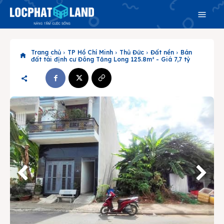
Trang chủ
TP Hồ Chí Minh
Thủ Đức
Đất nền
Bán
đất tái định cư Đông Tăng Long 125.8m² - Giá 7,7 tỷ
Search
Search
Phiên bản cập nhật V3
& tìm kiếm nhanh chóng hơn
Trang chủ
Dự án
Mua bán