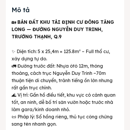
Mô tả
🏡
BÁN ĐẤT KHU TÁI ĐỊNH CƯ ĐÔNG TĂNG
LONG — ĐƯỜNG NGUYỄN DUY TRINH,
TRƯỜNG THẠNH, Q.9
✨ Diện tích: 5 x 25,4m = 125.8m² – Full thổ cư,
xây dựng tự do.
🚛 Đường trước đất: Nhựa ôtô 12m, thông
thoáng, cách trục Nguyễn Duy Trinh ~70m
thuận tiện di chuyển, tránh tiếng ồn lớn nhưng
rất gần trục chính.
🌊 Vị trí: Gần hồ điều tiết, khu vực có cảnh quan
tốt, an ninh, dễ bố trí sân vườn hoặc trước nhà
làm gara/kinh doanh nhỏ.
📜 Pháp lý: Sổ hồng riêng, thủ tục công chứng
sang tên nhanh gọn.