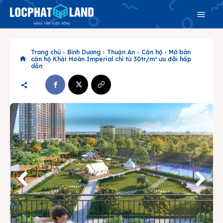
Trang chủ
Bình Dương
Thuận An
Căn hộ
Mở bán
căn hộ Khải Hoàn Imperial chỉ từ 30tr/m² ưu đãi hấp
dẫn
Search
Search
Phiên bản cập nhật V3
& tìm kiếm nhanh chóng hơn
Trang chủ
Dự án