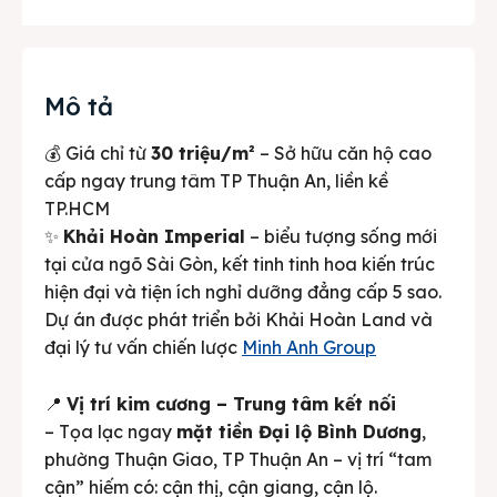
Mô tả
💰 Giá chỉ từ
30 triệu/m²
– Sở hữu căn hộ cao
cấp ngay trung tâm TP Thuận An, liền kề
TP.HCM
✨
Khải Hoàn Imperial
– biểu tượng sống mới
tại cửa ngõ Sài Gòn, kết tinh tinh hoa kiến trúc
hiện đại và tiện ích nghỉ dưỡng đẳng cấp 5 sao.
Dự án được phát triển bởi Khải Hoàn Land và
đại lý tư vấn chiến lược
Minh Anh Group
📍
Vị trí kim cương – Trung tâm kết nối
– Tọa lạc ngay
mặt tiền Đại lộ Bình Dương
,
phường Thuận Giao, TP Thuận An – vị trí “tam
cận” hiếm có: cận thị, cận giang, cận lộ.