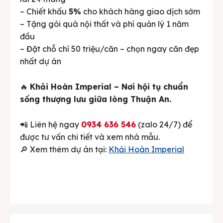
– Chiết khấu
5%
cho khách hàng giao dịch sớm
– Tặng gói quà nội thất và phí quản lý 1 năm
đầu
– Đặt chỗ chỉ 50 triệu/căn – chọn ngay căn đẹp
nhất dự án
🔥
Khải Hoàn Imperial – Nơi hội tụ chuẩn
sống thượng lưu giữa lòng Thuận An.
📲 Liên hệ ngay
0934 636 546
(zalo 24/7) để
được tư vấn chi tiết và xem nhà mẫu.
🔎 Xem thêm dự án tại:
Khải Hoàn Imperial