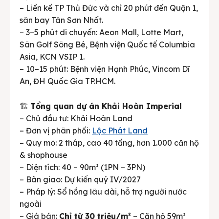
– Liền kề TP Thủ Đức và chỉ 20 phút đến Quận 1,
sân bay Tân Sơn Nhất.
– 3–5 phút di chuyển: Aeon Mall, Lotte Mart,
Sân Golf Sông Bé, Bệnh viện Quốc tế Columbia
Asia, KCN VSIP 1.
– 10–15 phút: Bệnh viện Hạnh Phúc, Vincom Dĩ
An, ĐH Quốc Gia TP.HCM.
🏗️
Tổng quan dự án Khải Hoàn Imperial
– Chủ đầu tư: Khải Hoàn Land
– Đơn vị phân phối:
Lộc Phát Land
– Quy mô: 2 tháp, cao 40 tầng, hơn 1.000 căn hộ
& shophouse
– Diện tích: 40 – 90m² (1PN – 3PN)
– Bàn giao: Dự kiến quý IV/2027
– Pháp lý: Sổ hồng lâu dài, hỗ trợ người nước
ngoài
– Giá bán:
Chỉ từ 30 triệu/m²
– Căn hộ 59m²