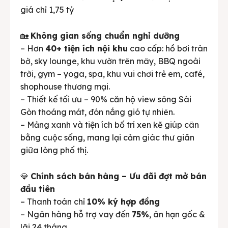
giá chỉ 1,75 tỷ
🏡
Không gian sống chuẩn nghỉ dưỡng
– Hơn
40+ tiện ích nội khu
cao cấp: hồ bơi tràn
bờ, sky lounge, khu vườn trên mây, BBQ ngoài
trời, gym – yoga, spa, khu vui chơi trẻ em, café,
shophouse thương mại.
– Thiết kế tối ưu – 90% căn hộ view sông Sài
Gòn thoáng mát, đón nắng gió tự nhiên.
– Mảng xanh và tiện ích bố trí xen kẽ giúp cân
bằng cuộc sống, mang lại cảm giác thư giãn
giữa lòng phố thị.
💎
Chính sách bán hàng – Ưu đãi đợt mở bán
đầu tiên
– Thanh toán chỉ
10% ký hợp đồng
– Ngân hàng hỗ trợ vay đến
75%
, ân hạn gốc &
lãi 24 tháng