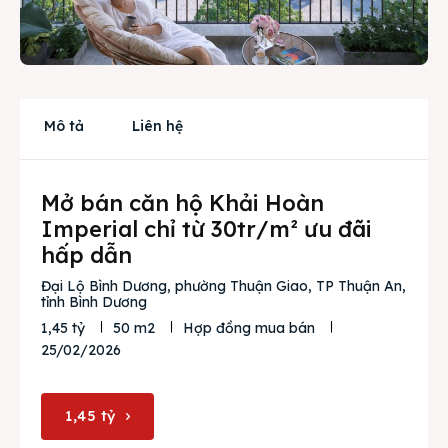
Mua bán
Cho thuê
Thị trường
Mô tả
Liên hệ
Liên hệ
Mở bán căn hộ Khải Hoàn
Search
Imperial chỉ từ 30tr/m² ưu đãi
hấp dẫn
Đại Lộ Bình Dương, phường Thuận Giao, TP Thuận An,
tỉnh Bình Dương
1,45 tỷ
50 m2
Hợp đồng mua bán
25/02/2026
1,45 tỷ