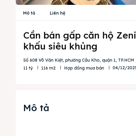
Mô tả
Liên hệ
Cần bán gấp căn hộ Zenit
khấu siêu khủng
Số 608 Võ Văn Kiệt, phường Cầu Kho, quận 1, TP.HCM
04/12/202
11 tỷ
116 m2
Hợp đồng mua bán
Mô tả