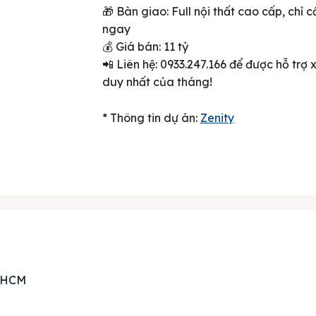
🎁 Bàn giao: Full nội thất cao cấp, chỉ
ngay
💰 Giá bán: 11 tỷ
📲 Liên hệ: 0933.247.166 để được hỗ trợ
duy nhất của tháng!
* Thông tin dự án:
Zenity
ên bản cập nhật V3
iếm nhanh chóng hơn
 chủ
P.HCM
án