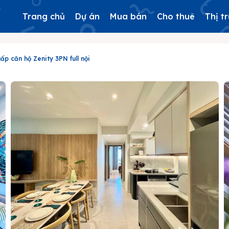
Trang chủ
Dự án
Mua bán
Cho thuê
Thị t
ấp căn hộ Zenity 3PN full nội