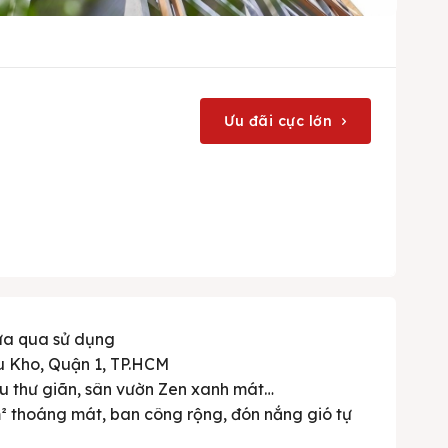
Ưu đãi cực lớn
ưa qua sử dụng
ầu Kho, Quận 1, TP.HCM
hu thư giãn, sân vườn Zen xanh mát…
m² thoáng mát, ban công rộng, đón nắng gió tự