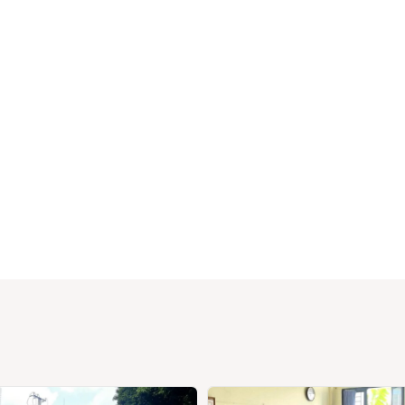
huê
ường
ệ