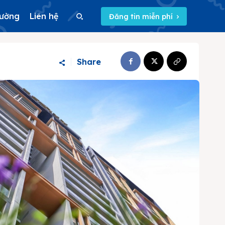
rường
Liên hệ
Đăng tin miễn phí
Search
Share
Search