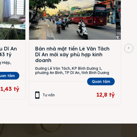
u Dĩ An
Bán nhà mặt tiền Lê Văn Tách
43 tỷ
Dĩ An mới xây phù hợp kinh
doanh
 Hiệp,
Đường Lê Văn Tách, KP Bình Đường 1,
phường An Bình, TP Dĩ An, tỉnh Bình Dương
uan tâm
Quan tâm
1,43 tỷ
12,8 tỷ
Tư vấn