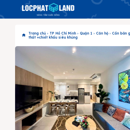
Trang chủ
TP Hồ Chí Minh
Quận 1
Căn hộ
Cần bán g
thất +chiết khấu siêu khủng