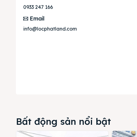
Cho t
0933 247 166
Thị tr
Email
Liên h
info@locphatland.com
Bất động sản nổi bật