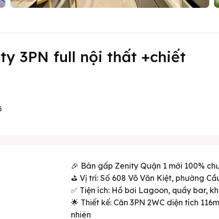
y 3PN full nội thất +chiết
5
🎉 Bán gấp Zenity Quận 1 mới 100% ch
⛳ Vị trí: Số 608 Võ Văn Kiệt, phường C
✅ Tiện ích: Hồ bơi Lagoon, quầy bar, k
🌟 Thiết kế: Căn 3PN 2WC diện tích 116
nhiên