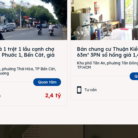
 1 trệt 1 lầu cạnh chợ
Bán chung cư Thuận Kiề
Phước 1, Bến Cát, giá
63m² 3PN sổ hồng giá 1,
Khu phố Tân An, phường Tân Đông
TP.HCM
 phường Thới Hòa, TP Bến Cát,
Dương
Q
Quan tâm
Tư vấn
2,4 tỷ
n