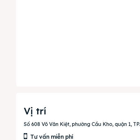
Phi
& tìm k
Trang
Vị trí
Dự án
Số 608 Võ Văn Kiệt, phường Cầu Kho, quận 1, T
Mua b
Tư vấn miễn phí