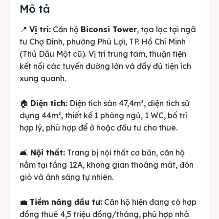
Mô tả
📍
Vị trí:
Căn hộ
Biconsi Tower
, tọa lạc tại ngã
tư Chợ Đình, phường Phú Lợi, TP. Hồ Chí Minh
(Thủ Dầu Một cũ). Vị trí trung tâm, thuận tiện
kết nối các tuyến đường lớn và đầy đủ tiện ích
xung quanh.
🏠
Diện tích:
Diện tích sàn 47,4m², diện tích sử
dụng 44m², thiết kế 1 phòng ngủ, 1 WC, bố trí
hợp lý, phù hợp để ở hoặc đầu tư cho thuê.
🛋️
Nội thất:
Trang bị nội thất cơ bản, căn hộ
nằm tại tầng 12A, không gian thoáng mát, đón
gió và ánh sáng tự nhiên.
💼
Tiềm năng đầu tư:
Căn hộ hiện đang có hợp
đồng thuê 4,5 triệu đồng/tháng, phù hợp nhà