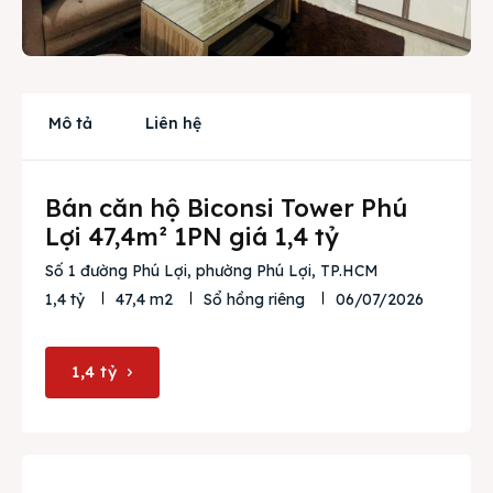
Cho thuê
Thị trường
Mô tả
Liên hệ
Liên hệ
Bán căn hộ Biconsi Tower Phú
Search
Lợi 47,4m² 1PN giá 1,4 tỷ
Số 1 đường Phú Lợi, phường Phú Lợi, TP.HCM
06/07/2026
1,4 tỷ
47,4 m2
Sổ hồng riêng
1,4 tỷ