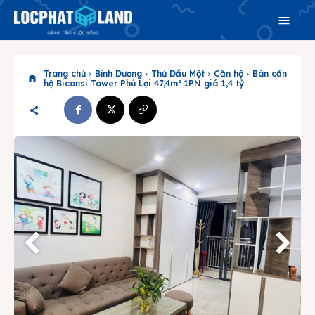
Trang chủ
Bình Dương
Thủ Dầu Một
Căn hộ
Bán căn
hộ Biconsi Tower Phú Lợi 47,4m² 1PN giá 1,4 tỷ
Search
Search
Phiên bản cập nhật V3
& tìm kiếm nhanh chóng hơn
Trang chủ
Dự án
Mua bán