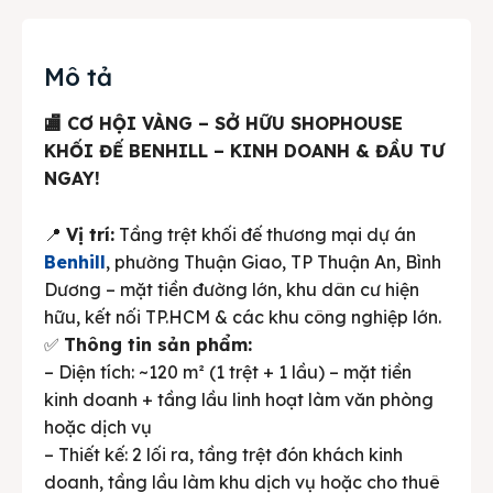
Mô tả
🏬 CƠ HỘI VÀNG – SỞ HỮU SHOPHOUSE
KHỐI ĐẾ BENHILL – KINH DOANH & ĐẦU TƯ
NGAY!
📍
Vị trí:
Tầng trệt khối đế thương mại dự án
Benhill
, phường Thuận Giao, TP Thuận An, Bình
Dương – mặt tiền đường lớn, khu dân cư hiện
hữu, kết nối TP.HCM & các khu công nghiệp lớn.
✅
Thông tin sản phẩm:
– Diện tích: ~120 m² (1 trệt + 1 lầu) – mặt tiền
kinh doanh + tầng lầu linh hoạt làm văn phòng
hoặc dịch vụ
– Thiết kế: 2 lối ra, tầng trệt đón khách kinh
doanh, tầng lầu làm khu dịch vụ hoặc cho thuê