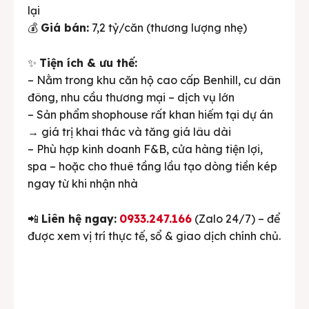
lại
💰
Giá bán:
7,2 tỷ/căn (thương lượng nhẹ)
✨
Tiện ích & ưu thế:
– Nằm trong khu căn hộ cao cấp Benhill, cư dân
đông, nhu cầu thương mại – dịch vụ lớn
– Sản phẩm shophouse rất khan hiếm tại dự án
→ giá trị khai thác và tăng giá lâu dài
– Phù hợp kinh doanh F&B, cửa hàng tiện lợi,
spa – hoặc cho thuê tầng lầu tạo dòng tiền kép
ngay từ khi nhận nhà
📲
Liên hệ ngay:
0933.247.166
(Zalo 24/7) – để
được xem vị trí thực tế, sổ & giao dịch chính chủ.