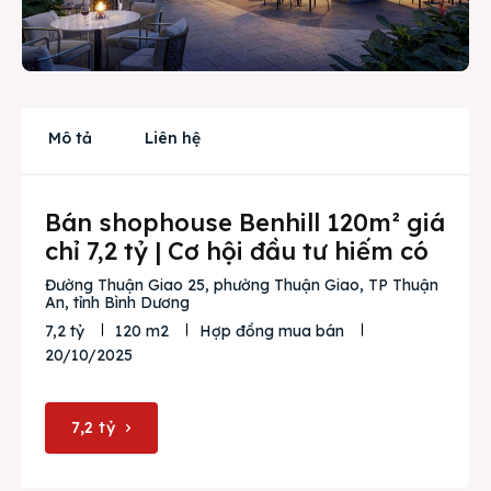
Cho thuê
Thị trường
Liên hệ
Mô tả
Liên hệ
Bán shophouse Benhill 120m² giá
Search
chỉ 7,2 tỷ | Cơ hội đầu tư hiếm có
Đường Thuận Giao 25, phường Thuận Giao, TP Thuận
An, tỉnh Bình Dương
7,2 tỷ
120 m2
Hợp đồng mua bán
20/10/2025
7,2 tỷ