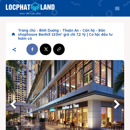
Trang chủ
Bình Dương
Thuận An
Căn hộ
Bán
shophouse Benhill 120m² giá chỉ 7,2 tỷ | Cơ hội đầu tư
hiếm có
Search
Search
Phiên bản cập nhật V3
& tìm kiếm nhanh chóng hơn
Trang chủ
Dự án
Mua bán