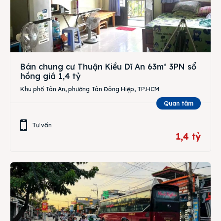
Bán chung cư Thuận Kiều Dĩ An 63m² 3PN sổ
hồng giá 1,4 tỷ
Khu phố Tân An, phường Tân Đông Hiệp, TP.HCM
Quan tâm
Tư vấn
1,4 tỷ