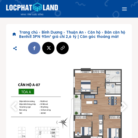
Trang chủ
Bình Dương
Thuận An
Căn hộ
Bán căn hộ
Benhill 3PN 95m² giá chỉ 2,6 tỷ | Căn góc thoáng mát
Search
Search
Phiên bản cập nhật V3
& tìm kiếm nhanh chóng hơn
Trang chủ
Dự án
Mua bán