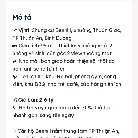
Mô tả
📍 Vị trí: Chung cư Benhill, phường Thuận Giao,
TP Thuận An, Bình Dương
🏡 Diện tích: 95m² – Thiết kế 3 phòng ngủ, 2
phòng vệ sinh, căn góc 2 view thoáng mát
🌿 Nhà mới, bàn giao hoàn thiện nội thất cơ
bản, ánh sáng tự nhiên
💎 Tiện ích nội khu: Hồ bơi, phòng gym, công
viên, khu BBQ, nhà trẻ, café, cửa hàng tiện ích
💰 Giá bán:
2,6 tỷ
💸 Hỗ trợ vay ngân hàng đến 70%, thủ tục
nhanh gọn, sang tên ngay
✨ Căn hộ Benhill nằm trung tâm TP Thuận An,