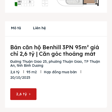
Cho thuê
Thị trường
Mô tả
Liên hệ
Liên hệ
Bán căn hộ Benhill 3PN 95m² giá
Search
chỉ 2,6 tỷ | Căn góc thoáng mát
Đường Thuận Giao 25, phường Thuận Giao, TP Thuận
An, tỉnh Bình Dương
2,6 tỷ
95 m2
Hợp đồng mua bán
20/10/2025
2,6 tỷ