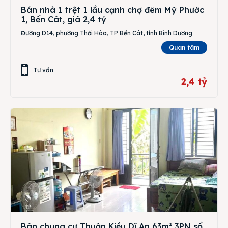
Bán nhà 1 trệt 1 lầu cạnh chợ đêm Mỹ Phước
1, Bến Cát, giá 2,4 tỷ
Đường D14, phường Thới Hòa, TP Bến Cát, tỉnh Bình Dương
Quan tâm
Tư vấn
2,4 tỷ
Bán chung cư Thuận Kiều Dĩ An 63m² 3PN sổ