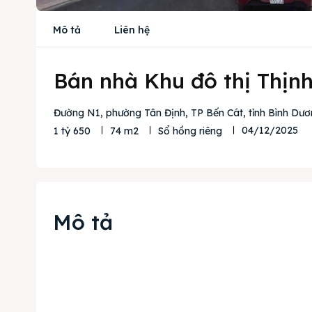
Mô tả
Liên hệ
Bán nhà Khu đô thị Thịnh
Đường N1, phường Tân Định, TP Bến Cát, tỉnh Bình Dư
04/12/2025
1 tỷ 650
74 m2
Sổ hồng riêng
Mô tả