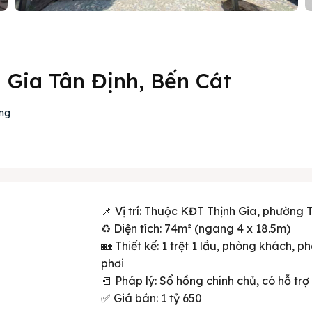
 Gia Tân Định, Bến Cát
ơng
📌 Vị trí: Thuộc KĐT Thịnh Gia, phường 
♻️ Diện tích: 74m² (ngang 4 x 18.5m)
🏡 Thiết kế: 1 trệt 1 lầu, phòng khách, 
phơi
📒 Pháp lý: Sổ hồng chính chủ, có hỗ tr
✅ Giá bán: 1 tỷ 650