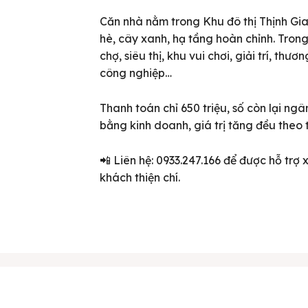
Căn nhà nằm trong Khu đô thị Thịnh Gia 
hè, cây xanh, hạ tầng hoàn chỉnh. Tron
chợ, siêu thị, khu vui chơi, giải trí, th
công nghiệp…
Thanh toán chỉ 650 triệu, số còn lại n
bằng kinh doanh, giá trị tăng đều theo t
📲 Liên hệ: 0933.247.166 để được hỗ trợ
ên bản cập nhật V3
khách thiện chí.
iếm nhanh chóng hơn
 chủ