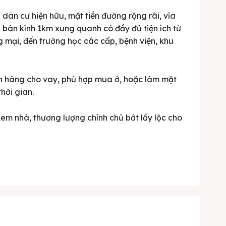
dân cư hiện hữu, mặt tiền đường rộng rãi, vỉa
g bán kính 1km xung quanh có đầy đủ tiện ích từ
ương mại, đến trường học các cấp, bệnh viện, khu
gân hàng cho vay, phù hợp mua ở, hoặc làm mặt
hời gian.
 xem nhà, thương lượng chính chủ bớt lấy lộc cho