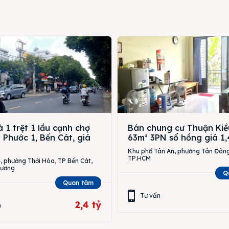
 1 trệt 1 lầu cạnh chợ
Bán chung cư Thuận Kiề
Phước 1, Bến Cát, giá
63m² 3PN sổ hồng giá 1,
Khu phố Tân An, phường Tân Đông
TP.HCM
 phường Thới Hòa, TP Bến Cát,
Dương
Q
Quan tâm
Tư vấn
2,4 tỷ
n