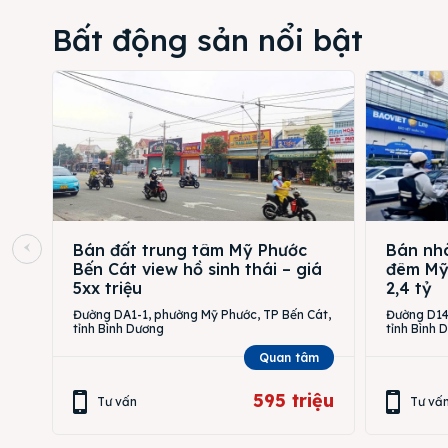
Bất động sản nổi bật
Bán đất trung tâm Mỹ Phước
Bán nhà
Bến Cát view hồ sinh thái – giá
đêm Mỹ 
5xx triệu
2,4 tỷ
Đường DA1-1, phường Mỹ Phước, TP Bến Cát,
Đường D14,
tỉnh Bình Dương
tỉnh Bình 
Quan tâm
595 triệu
Tư vấn
Tư vấ