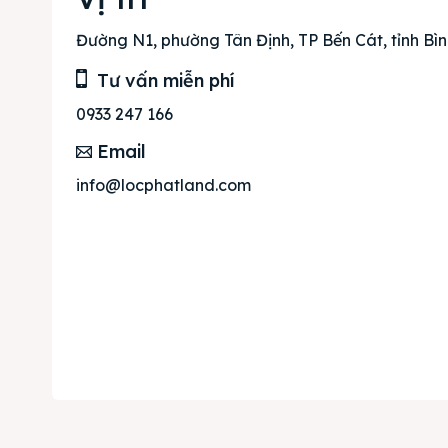
Mua b
Đường N1, phường Tân Định, TP Bến Cát, tỉnh Bì
Cho t
Tư vấn miễn phí
Thị tr
0933 247 166
Liên h
Email
info@locphatland.com