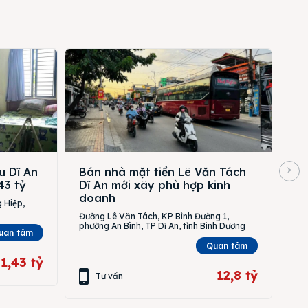
u Dĩ An
Bán nhà mặt tiền Lê Văn Tách
43 tỷ
Dĩ An mới xây phù hợp kinh
doanh
 Hiệp,
Đường Lê Văn Tách, KP Bình Đường 1,
phường An Bình, TP Dĩ An, tỉnh Bình Dương
uan tâm
Quan tâm
1,43 tỷ
12,8 tỷ
Tư vấn