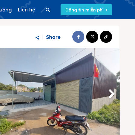
rường
Liên hệ
Đăng tin miễn phí
Search
Share
Search