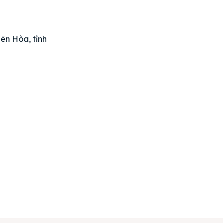
án
huê
ên Hòa, tỉnh
ường
ệ