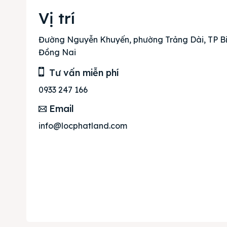
Mua b
Vị trí
Cho t
Đường Nguyễn Khuyến, phường Trảng Dài, TP Bi
Đồng Nai
Thị tr
Tư vấn miễn phí
Liên h
0933 247 166
Email
info@locphatland.com