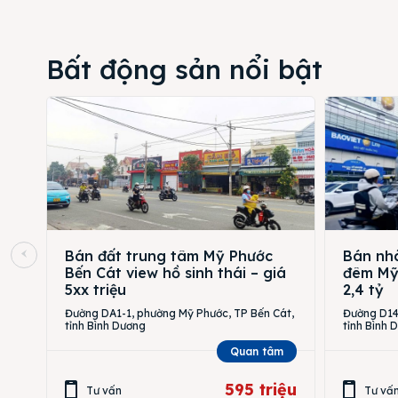
Bất động sản nổi bật
Bán đất trung tâm Mỹ Phước
Bán nhà
Bến Cát view hồ sinh thái – giá
đêm Mỹ 
5xx triệu
2,4 tỷ
Đường DA1-1, phường Mỹ Phước, TP Bến Cát,
Đường D14,
tỉnh Bình Dương
tỉnh Bình 
Quan tâm
595 triệu
Tư vấn
Tư vấ