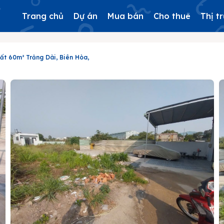
Trang chủ
Dự án
Mua bán
Cho thuê
Thị t
ất 60m² Trảng Dài, Biên Hòa,