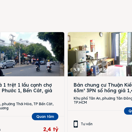
 1 trệt 1 lầu cạnh chợ
Bán chung cư Thuận Kiề
Phước 1, Bến Cát, giá
63m² 3PN sổ hồng giá 1,
Khu phố Tân An, phường Tân Đông
TP.HCM
 phường Thới Hòa, TP Bến Cát,
Dương
Q
Quan tâm
Tư vấn
2,4 tỷ
n