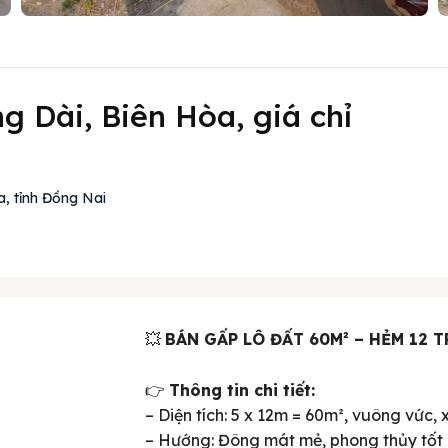
g Dài, Biên Hòa, giá chỉ
, tỉnh Đồng Nai
💥
BÁN GẤP LÔ ĐẤT 60M² – HẺM 12 T
👉
Thông tin chi tiết:
– Diện tích: 5 x 12m = 60m², vuông vức,
– Hướng: Đông mát mẻ, phong thủy tốt