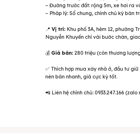
– Đường trước đất: rộng 5m, xe hơi ra v
– Pháp lý: Sổ chung, chính chủ ký bán tr
📍
Vị trí:
Khu phố 3A, hẻm 12, phường T
Nguyễn Khuyến chỉ vài bước chân, giao 
💰
Giá bán:
280 triệu (còn thương lượng
✅ Thích hợp mua xây nhà ở, đầu tư giữ 
nên bán nhanh, giá cực kỳ tốt.
ên bản cập nhật V3
📲 Liên hệ chính chủ: 0933.247.166 (zalo n
iếm nhanh chóng hơn
 chủ