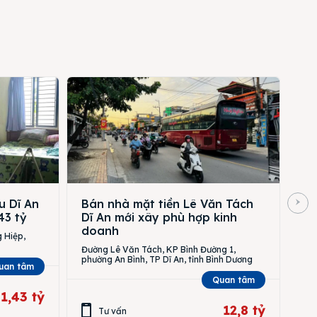
u Dĩ An
Bán nhà mặt tiền Lê Văn Tách
43 tỷ
Dĩ An mới xây phù hợp kinh
doanh
 Hiệp,
Đường Lê Văn Tách, KP Bình Đường 1,
phường An Bình, TP Dĩ An, tỉnh Bình Dương
uan tâm
Quan tâm
1,43 tỷ
12,8 tỷ
Tư vấn