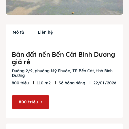
Cho thuê
Thị trường
Liên hệ
Mô tả
Liên hệ
Bán đất nền Bến Cát Bình Dương
Search
giá rẻ
Đường 2/9, phường Mỹ Phước, TP Bến Cát, tỉnh Bình
Dương
22/01/2026
800 triệu
110 m2
Sổ hồng riêng
800 triệu