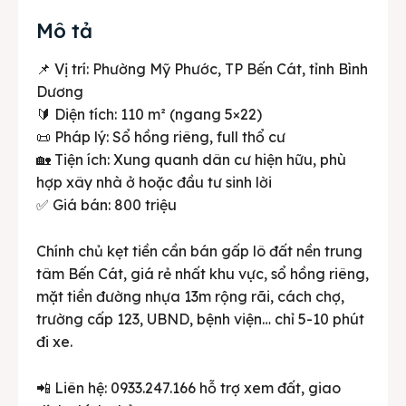
Mô tả
📌 Vị trí: Phường Mỹ Phước, TP Bến Cát, tỉnh Bình
Dương
🔰 Diện tích: 110 m² (ngang 5×22)
📜 Pháp lý: Sổ hồng riêng, full thổ cư
🏡 Tiện ích: Xung quanh dân cư hiện hữu, phù
hợp xây nhà ở hoặc đầu tư sinh lời
✅ Giá bán: 800 triệu
Chính chủ kẹt tiền cần bán gấp lô đất nền trung
tâm Bến Cát, giá rẻ nhất khu vực, sổ hồng riêng,
mặt tiền đường nhựa 13m rộng rãi, cách chợ,
trường cấp 123, UBND, bệnh viện… chỉ 5-10 phút
đi xe.
📲 Liên hệ: 0933.247.166 hỗ trợ xem đất, giao