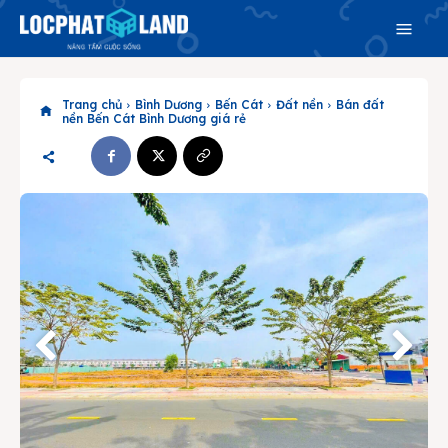
Trang chủ
Bình Dương
Bến Cát
Đất nền
Bán đất
nền Bến Cát Bình Dương giá rẻ
Search
Search
Phiên bản cập nhật V3
& tìm kiếm nhanh chóng hơn
Trang chủ
Dự án
Mua bán