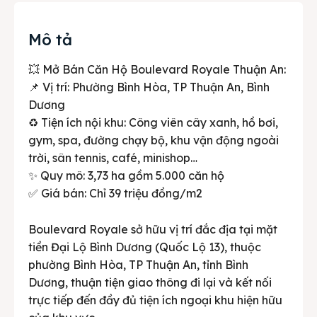
Mô tả
💥 Mở Bán Căn Hộ Boulevard Royale Thuận An:
📌 Vị trí: Phường Bình Hòa, TP Thuận An, Bình
Dương
♻️ Tiện ích nội khu: Công viên cây xanh, hồ bơi,
gym, spa, đường chạy bộ, khu vận động ngoài
trời, sân tennis, café, minishop…
✨ Quy mô: 3,73 ha gồm 5.000 căn hộ
✅ Giá bán: Chỉ 39 triệu đồng/m2
Boulevard Royale sở hữu vị trí đắc địa tại mặt
tiền Đại Lộ Bình Dương (Quốc Lộ 13), thuộc
phường Bình Hòa, TP Thuận An, tỉnh Bình
Dương, thuận tiện giao thông đi lại và kết nối
trực tiếp đến đầy đủ tiện ích ngoại khu hiện hữu