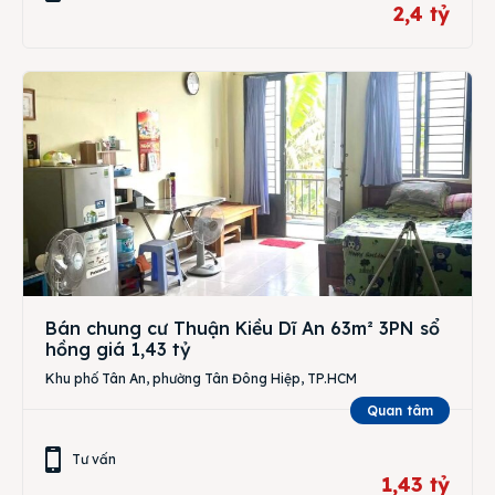
2,4 tỷ
Bán chung cư Thuận Kiều Dĩ An 63m² 3PN sổ
hồng giá 1,43 tỷ
Khu phố Tân An, phường Tân Đông Hiệp, TP.HCM
Quan tâm
Tư vấn
1,43 tỷ