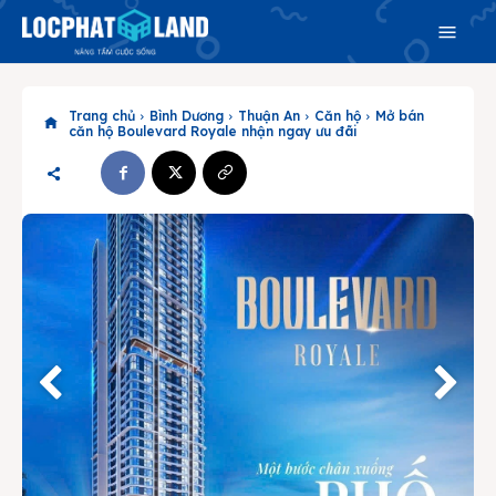
Trang chủ
Bình Dương
Thuận An
Căn hộ
Mở bán
căn hộ Boulevard Royale nhận ngay ưu đãi
Search
Search
Phiên bản cập nhật V3
& tìm kiếm nhanh chóng hơn
Trang chủ
Dự án
Mua bán