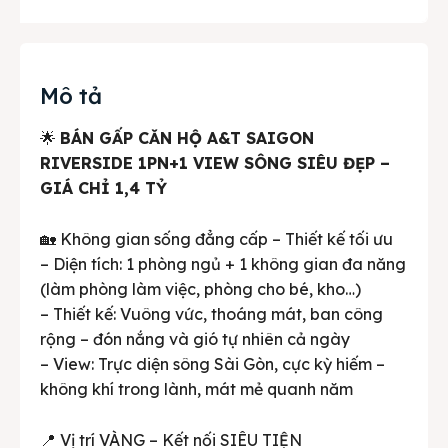
Mô tả
🌟
BÁN GẤP CĂN HỘ A&T SAIGON
RIVERSIDE 1PN+1 VIEW SÔNG SIÊU ĐẸP –
GIÁ CHỈ 1,4 TỶ
🏡 Không gian sống đẳng cấp – Thiết kế tối ưu
– Diện tích: 1 phòng ngủ + 1 không gian đa năng
(làm phòng làm việc, phòng cho bé, kho…)
– Thiết kế: Vuông vức, thoáng mát, ban công
rộng – đón nắng và gió tự nhiên cả ngày
– View: Trực diện sông Sài Gòn, cực kỳ hiếm –
không khí trong lành, mát mẻ quanh năm
📍 Vị trí VÀNG – Kết nối SIÊU TIỆN