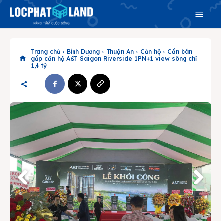
Trang chủ
Bình Dương
Thuận An
Căn hộ
Cần bán
gấp căn hộ A&T Saigon Riverside 1PN+1 view sông chỉ
1,4 tỷ
Search
Search
Phiên bản cập nhật V3
& tìm kiếm nhanh chóng hơn
Trang chủ
Dự án
Mua bán