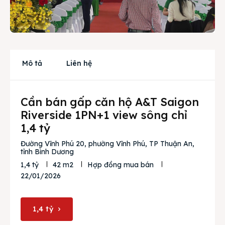
Cho thuê
Thị trường
Liên hệ
Mô tả
Liên hệ
Cần bán gấp căn hộ A&T Saigon
Search
Riverside 1PN+1 view sông chỉ
1,4 tỷ
Đường Vĩnh Phú 20, phường Vĩnh Phú, TP Thuận An,
tỉnh Bình Dương
1,4 tỷ
42 m2
Hợp đồng mua bán
22/01/2026
1,4 tỷ