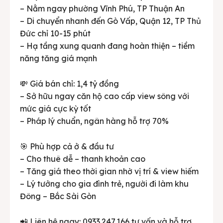
– Nằm ngay phường Vĩnh Phú, TP Thuận An
– Di chuyển nhanh đến Gò Vấp, Quận 12, TP Thủ
Đức chỉ 10-15 phút
– Hạ tầng xung quanh đang hoàn thiện – tiềm
năng tăng giá mạnh
💸 Giá bán chỉ: 1,4 tỷ đồng
– Sở hữu ngay căn hộ cao cấp view sông với
mức giá cực kỳ tốt
– Pháp lý chuẩn, ngân hàng hỗ trợ 70%
🎯 Phù hợp cả ở & đầu tư
– Cho thuê dễ – thanh khoản cao
– Tăng giá theo thời gian nhờ vị trí & view hiếm
– Lý tưởng cho gia đình trẻ, người đi làm khu
Đông – Bắc Sài Gòn
📲 Liên hệ ngay: 0933.247.166 tư vấn và hỗ trợ