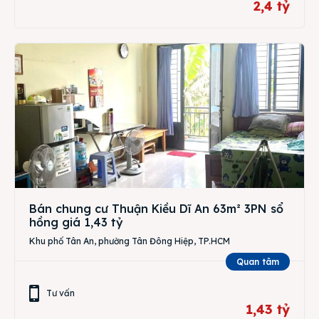
2,4 tỷ
Bán chung cư Thuận Kiều Dĩ An 63m² 3PN sổ
hồng giá 1,43 tỷ
Khu phố Tân An, phường Tân Đông Hiệp, TP.HCM
Quan tâm
Tư vấn
1,43 tỷ