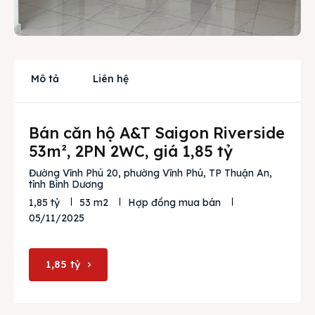
Cho thuê
Thị trường
Liên hệ
Mô tả
Liên hệ
Bán căn hộ A&T Saigon Riverside
Search
53m², 2PN 2WC, giá 1,85 tỷ
Đường Vĩnh Phú 20, phường Vĩnh Phú, TP Thuận An,
tỉnh Bình Dương
1,85 tỷ
53 m2
Hợp đồng mua bán
05/11/2025
1,85 tỷ