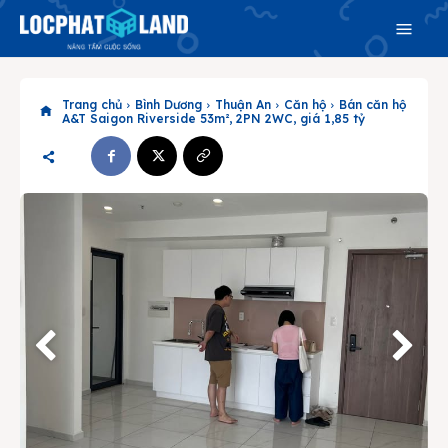
Trang chủ
Bình Dương
Thuận An
Căn hộ
Bán căn hộ
A&T Saigon Riverside 53m², 2PN 2WC, giá 1,85 tỷ
Search
Search
Phiên bản cập nhật V3
& tìm kiếm nhanh chóng hơn
Trang chủ
Dự án
Mua bán