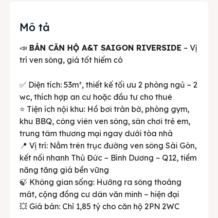
Mô tả
📣
BÁN CĂN HỘ A&T SAIGON RIVERSIDE
– Vị
trí ven sông, giá tốt hiếm có
✅ Diện tích: 53m², thiết kế tối ưu 2 phòng ngủ – 2
wc, thích hợp an cư hoặc đầu tư cho thuê
⭐ Tiện ích nội khu: Hồ bơi tràn bờ, phòng gym,
khu BBQ, công viên ven sông, sân chơi trẻ em,
trung tâm thương mại ngay dưới tòa nhà
📍 Vị trí: Nằm trên trục đường ven sông Sài Gòn,
kết nối nhanh Thủ Đức – Bình Dương – Q12, tiềm
năng tăng giá bền vững
🍃 Không gian sống: Hướng ra sông thoáng
mát, cộng đồng cư dân văn minh – hiện đại
💥 Giá bán: Chỉ 1,85 tỷ cho căn hộ 2PN 2WC