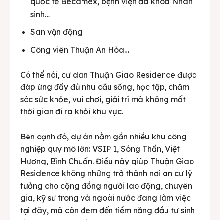
quốc tế Becamex, bệnh viện đa khoa Nhân
sinh…
Sân vận động
Công viên Thuận An Hòa…
Có thể nói, cư dân Thuận Giao Residence được
đáp ứng đầy đủ nhu cầu sống, học tập, chăm
sóc sức khỏe, vui chơi, giải trí mà không mất
thời gian đi ra khỏi khu vực.
Bên cạnh đó, dự án nằm gần nhiều khu công
nghiệp quy mô lớn: VSIP 1, Sóng Thần, Việt
Hương, Bình Chuẩn. Điều này giúp Thuận Giao
Residence không những trở thành nơi an cư lý
tưởng cho cộng đồng người lao động, chuyên
gia, kỹ sư trong và ngoài nước đang làm việc
tại đây, mà còn đem đến tiềm năng đầu tư sinh