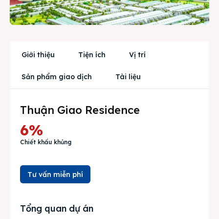
Dự án
Mua bán
Giới thiệu
Tiện ích
Vị trí
Cho thuê
Sản phẩm giao dịch
Tài liệu
Thị trường
Liên hệ
Thuận Giao Residence
6%
Chiết khấu khủng
Search
Tư vấn miễn phí
Tổng quan dự án