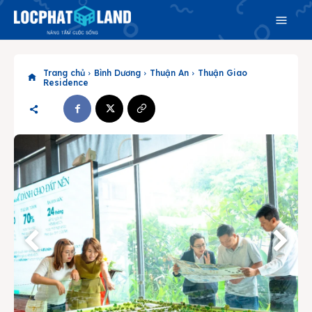
Trang chủ
Bình Dương
Thuận An
Thuận Giao
Residence
Search
Search
Phiên bản cập nhật V3
& tìm kiếm nhanh chóng hơn
Trang chủ