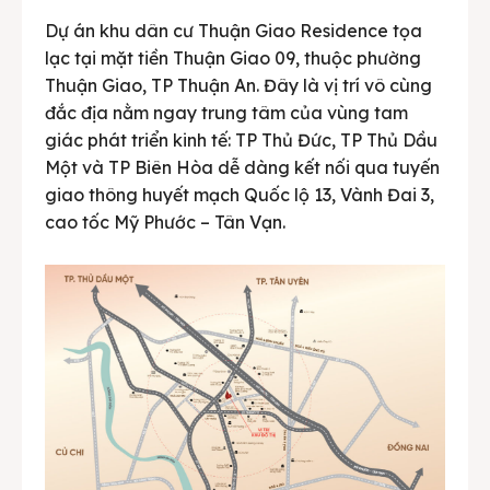
Dự án khu dân cư Thuận Giao Residence tọa
lạc tại mặt tiền Thuận Giao 09, thuộc phường
Thuận Giao, TP Thuận An. Đây là vị trí vô cùng
đắc địa nằm ngay trung tâm của vùng tam
giác phát triển kinh tế: TP Thủ Đức, TP Thủ Dầu
Một và TP Biên Hòa dễ dàng kết nối qua tuyến
giao thông huyết mạch Quốc lộ 13, Vành Đai 3,
cao tốc Mỹ Phước – Tân Vạn.