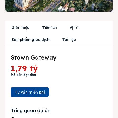
Trang chủ
Dự án
Mua bán
Giới thiệu
Tiện ích
Vị trí
Cho thuê
Sản phẩm giao dịch
Tài liệu
Thị trường
Stown Gateway
Liên hệ
1,79 tỷ
Mở bán đợt đầu
Search
Tư vấn miễn phí
Tổng quan dự án