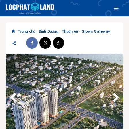
Trang chủ
Bình Dương
Thuận An
Stown Gateway
Search
Search
Phiên bản cập nhật V3
& tìm kiếm nhanh chóng hơn