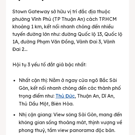
Stown Gateway sở hữu vị trí đắc địa thuộc
phường Vĩnh Phú (TP Thuận An) cách TP.HCM
khoảng 1 km, kết nối nhanh chóng đến nhiều
tuyến đường lớn như: đường Quốc lộ 13, Quốc lộ
1A, đường Phạm Văn Đồng, Vành Đai 3, Vành
Đai 2…
Hội tụ 3 yếu tố đắt giá bậc nhất:
Nhất cận thị: Nằm ở ngay cửa ngõ Bắc Sài
Gòn, kết nối nhanh chóng đến các thành phố
trọng điểm như:
Thủ Đức
, Thuận An, Dĩ An,
Thủ Dầu Một, Biên Hòa.
Nhị cận giang: View sông Sài Gòn, mang đến
không gian sống thoáng mát, thịnh vượng về
phong thuỷ, tầm view panorama độc bản.