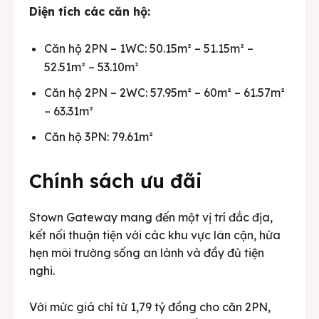
Diện tích các căn hộ:
Căn hộ 2PN – 1WC: 50.15m² – 51.15m² –
52.51m² – 53.10m²
Căn hộ 2PN – 2WC: 57.95m² – 60m² – 61.57m²
– 63.31m²
Căn hộ 3PN: 79.61m²
Chính sách ưu đãi
Stown Gateway mang đến một vị trí đắc địa,
kết nối thuận tiện với các khu vực lân cận, hứa
hẹn môi trường sống an lành và đầy đủ tiện
nghi.
Với mức giá chỉ từ 1,79 tỷ đồng cho căn 2PN,