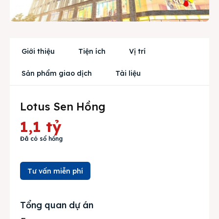
Mua bán
Cho thuê
Giới thiệu
Tiện ích
Vị trí
Thị trường
Sản phẩm giao dịch
Tài liệu
Liên hệ
Lotus Sen Hồng
1,1 tỷ
Search
Đã có sổ hồng
Tư vấn miễn phí
Tổng quan dự án