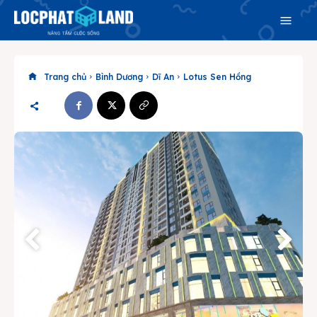
Trang chủ
Bình Dương
Dĩ An
Lotus Sen Hồng
Search
Search
Phiên bản cập nhật V3
& tìm kiếm nhanh chóng hơn
Trang chủ
Dự án