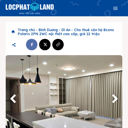
Trang chủ
Bình Dương
Dĩ An
Cho thuê căn hộ Bcons
Polaris 2PN 2WC nội thất cao cấp, giá 12 triệu
Search
Search
Phiên bản cập nhật V3
& tìm kiếm nhanh chóng hơn
Trang chủ
Dự án
Mua bán