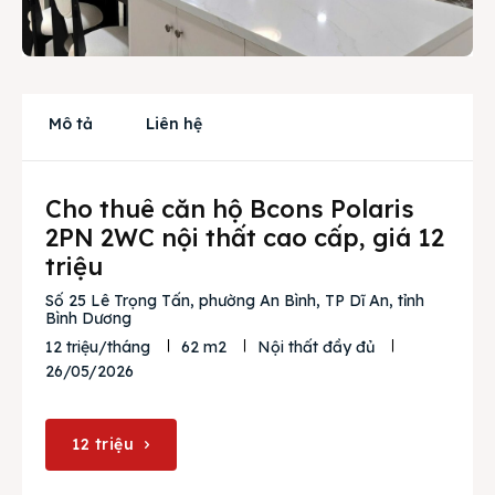
Cho thuê
Thị trường
Mô tả
Liên hệ
Liên hệ
Cho thuê căn hộ Bcons Polaris
Search
2PN 2WC nội thất cao cấp, giá 12
triệu
Số 25 Lê Trọng Tấn, phường An Bình, TP Dĩ An, tỉnh
Bình Dương
12 triệu/tháng
62 m2
Nội thất đầy đủ
26/05/2026
12 triệu