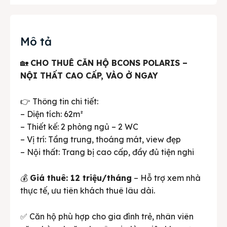
Mô tả
🏡
CHO THUÊ CĂN HỘ BCONS POLARIS –
NỘI THẤT CAO CẤP, VÀO Ở NGAY
👉 Thông tin chi tiết:
– Diện tích: 62m²
– Thiết kế: 2 phòng ngủ – 2 WC
– Vị trí: Tầng trung, thoáng mát, view đẹp
– Nội thất: Trang bị cao cấp, đầy đủ tiện nghi
💰
Giá thuê: 12 triệu/tháng
– Hỗ trợ xem nhà
thực tế, ưu tiên khách thuê lâu dài.
✅ Căn hộ phù hợp cho gia đình trẻ, nhân viên