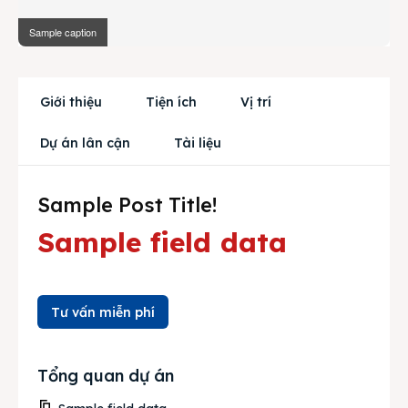
Mua bán
Sample caption
Cho thuê
Thị trường
Giới thiệu
Tiện ích
Vị trí
Liên hệ
Dự án lân cận
Tài liệu
Sample Post Title!
Search
Sample field data
Tư vấn miễn phí
Tổng quan dự án