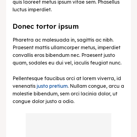
quis laoreet metus ipsum vitae sem. Phasellus
luctus imperdiet.
Donec tortor ipsum
Pharetra ac malesuada in, sagittis ac nibh.
Praesent mattis ullamcorper metus, imperdiet
convallis eros bibendum nec. Praesent justo
quam, sodales eu dui vel, iaculis feugiat nunc.
Pellentesque faucibus orci at lorem viverra, id
venenatis
justo pretium
. Nullam congue, arcu a
molestie bibendum, sem orci lacinia dolor, ut
congue dolor justo a odio.