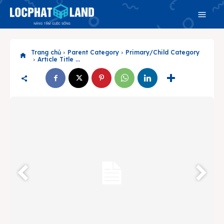
Trang chủ
Parent Category
Primary/Child Category
Article Title ...
Search
Search
Phiên bản cập nhật V3
& tìm kiếm nhanh chóng hơn
Trang chủ
Dự án