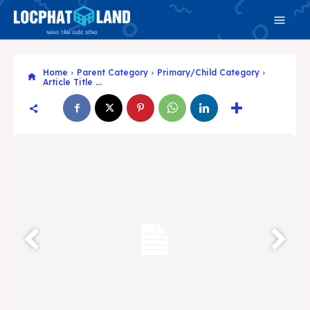
Home
Parent Category
Primary/Child Category
Article Title ...
Search
Search
Phiên bản cập nhật V3
& tìm kiếm nhanh chóng hơn
Trang chủ
Dự án