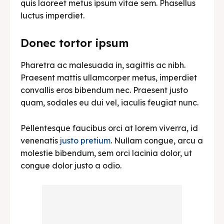
quis laoreet metus ipsum vitae sem. Phasellus
luctus imperdiet.
Donec tortor ipsum
Pharetra ac malesuada in, sagittis ac nibh.
Praesent mattis ullamcorper metus, imperdiet
convallis eros bibendum nec. Praesent justo
quam, sodales eu dui vel, iaculis feugiat nunc.
Pellentesque faucibus orci at lorem viverra, id
venenatis
justo pretium
. Nullam congue, arcu a
molestie bibendum, sem orci lacinia dolor, ut
congue dolor justo a odio.