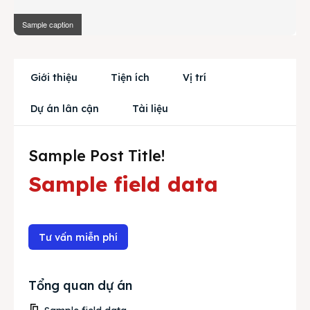
Mua bán
Sample caption
Cho thuê
Thị trường
Giới thiệu
Tiện ích
Vị trí
Liên hệ
Dự án lân cận
Tài liệu
Sample Post Title!
Search
Sample field data
Tư vấn miễn phí
Tổng quan dự án