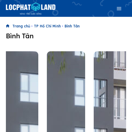
Search
Trang chủ
TP Hồ Chí Minh
Bình Tân
Bình Tân
Search
Phiên bản cập nhật V3
& tìm kiếm nhanh chóng hơn
Trang chủ
Dự án
Mua bán
Cho thuê
Thị trường