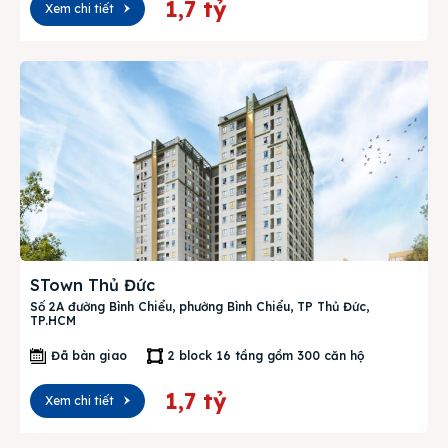
1,7 tỷ
Xem chi tiết
STown Thủ Đức
Số 2A đường Bình Chiểu, phường Bình Chiểu, TP Thủ Đức,
TP.HCM
Đã bàn giao
2 block 16 tầng gồm 300 căn hộ
1,7 tỷ
Xem chi tiết