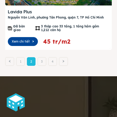
Lavida Plus
Nguyễn Văn Linh, phường Tân Phong, quận 7, TP Hồ Chí Minh
Đã bàn
3 tháp cao 33 tầng, 1 tầng hầm gồm
giao
1,212 căn hộ
45 tr/m2
Xem chi tiết
1
2
3
4