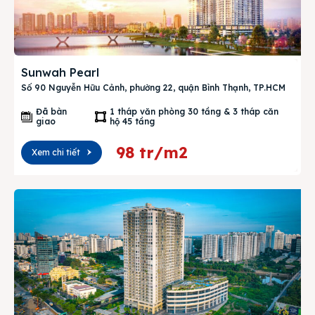
Sunwah Pearl
Số 90 Nguyễn Hữu Cảnh, phường 22, quận Bình Thạnh, TP.HCM
Đã bàn
1 tháp văn phòng 30 tầng & 3 tháp căn
giao
hộ 45 tầng
98 tr/m2
Xem chi tiết