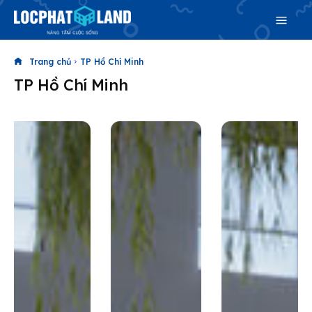
Trang chủ
TP Hồ Chí Minh
TP Hồ Chí Minh
Search
Search
Phiên bản cập nhật V3
& tìm kiếm nhanh chóng hơn
Trang chủ
Dự án
Mua bán
Cho thuê