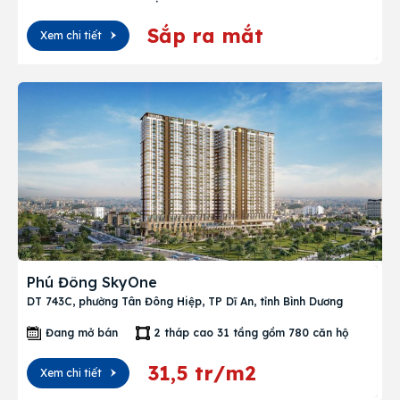
Sắp ra mắt
Xem chi tiết
Phú Đông SkyOne
DT 743C, phường Tân Đông Hiệp, TP Dĩ An, tỉnh Bình Dương
Đang mở bán
2 tháp cao 31 tầng gồm 780 căn hộ
31,5 tr/m2
Xem chi tiết