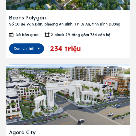
Cho thuê
Bcons Polygon
Số 10 Bế Văn Đàn, phường An Bình, TP Dĩ An, tỉnh Bình Dương
Thị trường
Đã bàn giao
2 block 29 tầng gồm 764 căn hộ
Liên hệ
234 triệu
Xem chi tiết
Search
Agora City