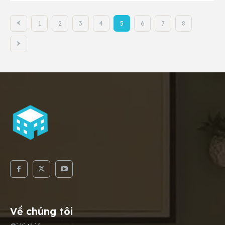
1
2
3
4
5
6
7
8
Về chúng tôi