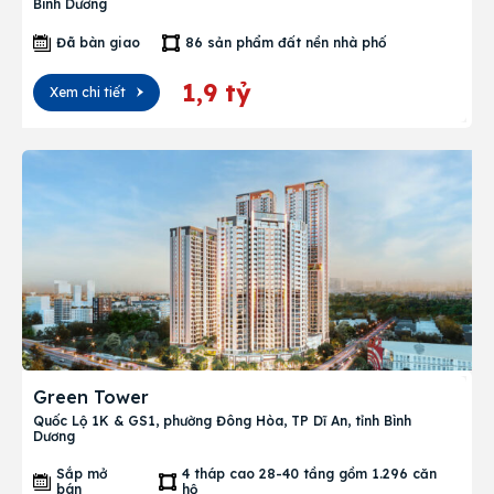
Bình Dương
Đã bàn giao
86 sản phẩm đất nền nhà phố
1,9 tỷ
Xem chi tiết
Green Tower
Quốc Lộ 1K & GS1, phường Đông Hòa, TP Dĩ An, tỉnh Bình
Dương
Sắp mở
4 tháp cao 28-40 tầng gồm 1.296 căn
bán
hộ