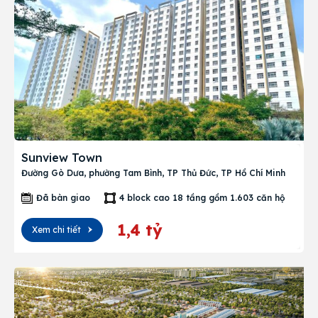
Sunview Town
Đường Gò Dưa, phường Tam Bình, TP Thủ Đức, TP Hồ Chí Minh
Đã bàn giao
4 block cao 18 tầng gồm 1.603 căn hộ
1,4 tỷ
Xem chi tiết