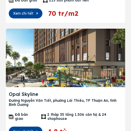
Đã bàn giao
215 sản phẩm đất nền
70 tr/m2
Xem chi tiết
Opal Skyline
Đường Nguyễn Văn Tiết, phường Lái Thiêu, TP Thuận An, tỉnh
Bình Dương
Đã bàn
2 tháp 35 tầng 1.506 căn hộ & 24
giao
shophouse