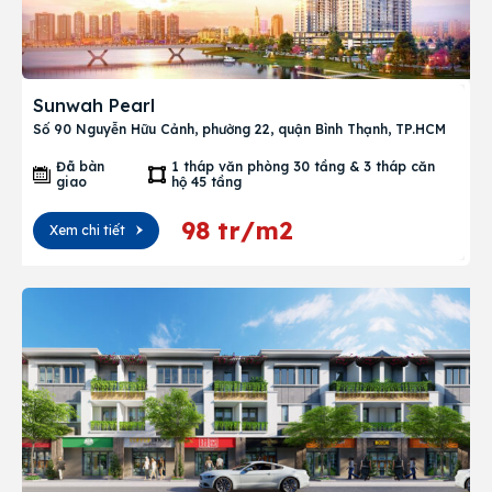
Sunwah Pearl
Số 90 Nguyễn Hữu Cảnh, phường 22, quận Bình Thạnh, TP.HCM
Đã bàn
1 tháp văn phòng 30 tầng & 3 tháp căn
giao
hộ 45 tầng
98 tr/m2
Xem chi tiết