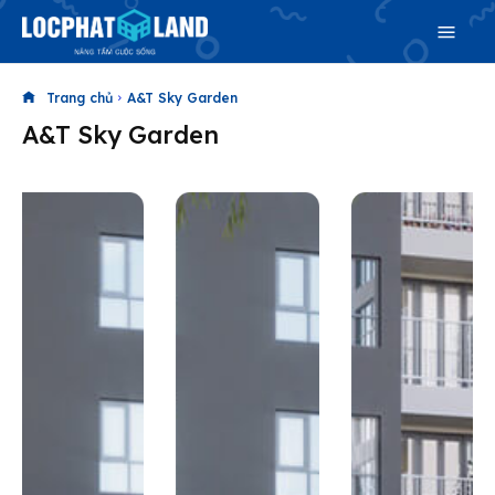
Search
Trang chủ
A&T Sky Garden
A&T Sky Garden
Search
Phiên bản cập nhật V3
& tìm kiếm nhanh chóng hơn
Trang chủ
Dự án
Mua bán
Cho thuê
Thị trường