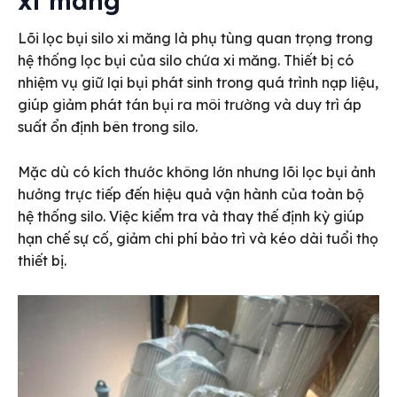
xi măng
Lõi lọc bụi silo xi măng là phụ tùng quan trọng trong
hệ thống lọc bụi của silo chứa xi măng. Thiết bị có
nhiệm vụ giữ lại bụi phát sinh trong quá trình nạp liệu,
giúp giảm phát tán bụi ra môi trường và duy trì áp
suất ổn định bên trong silo.
Mặc dù có kích thước không lớn nhưng lõi lọc bụi ảnh
hưởng trực tiếp đến hiệu quả vận hành của toàn bộ
hệ thống silo. Việc kiểm tra và thay thế định kỳ giúp
hạn chế sự cố, giảm chi phí bảo trì và kéo dài tuổi thọ
thiết bị.