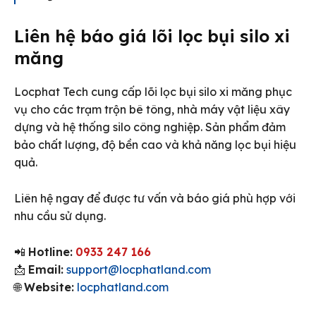
Liên hệ báo giá lõi lọc bụi silo xi
măng
Locphat Tech cung cấp lõi lọc bụi silo xi măng phục
vụ cho các trạm trộn bê tông, nhà máy vật liệu xây
dựng và hệ thống silo công nghiệp. Sản phẩm đảm
bảo chất lượng, độ bền cao và khả năng lọc bụi hiệu
quả.
Liên hệ ngay để được tư vấn và báo giá phù hợp với
nhu cầu sử dụng.
📲
Hotline:
0933 247 166
📩
Email:
support@locphatland.com
🌐
Website:
locphatland.com