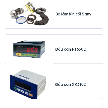
Bộ làm kín cối Sany
Đầu cân PT650D
Đầu cân XK3102