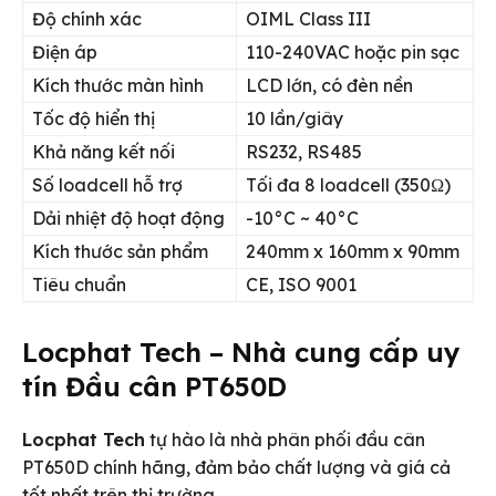
Độ chính xác
OIML Class III
Điện áp
110-240VAC hoặc pin sạc
Kích thước màn hình
LCD lớn, có đèn nền
Tốc độ hiển thị
10 lần/giây
Khả năng kết nối
RS232, RS485
Số loadcell hỗ trợ
Tối đa 8 loadcell (350Ω)
Dải nhiệt độ hoạt động
-10°C ~ 40°C
Kích thước sản phẩm
240mm x 160mm x 90mm
Tiêu chuẩn
CE, ISO 9001
Locphat Tech – Nhà cung cấp uy
tín Đầu cân PT650D
Locphat Tech
tự hào là nhà phân phối đầu cân
PT650D chính hãng, đảm bảo chất lượng và giá cả
tốt nhất trên thị trường.