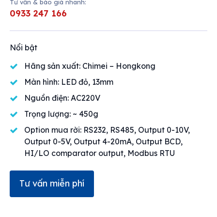
Tư vấn & báo giá nhanh:
0933 247 166
Nổi bật
Hãng sản xuất: Chimei – Hongkong
Màn hình: LED đỏ, 13mm
Nguồn điện: AC220V
Trọng lượng: ~ 450g
Option mua rời: RS232, RS485, Output 0-10V,
Output 0-5V, Output 4-20mA, Output BCD,
HI/LO comparator output, Modbus RTU
Tư vấn miễn phí