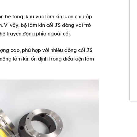
ộn bê tông, khu vực làm kín luôn chịu áp
. Vì vậy, bộ làm kín cối JS đóng vai trò
hệ truyền động phía ngoài cối.
ượng cao, phù hợp với nhiều dòng cối JS
năng làm kín ổn định trong điều kiện làm