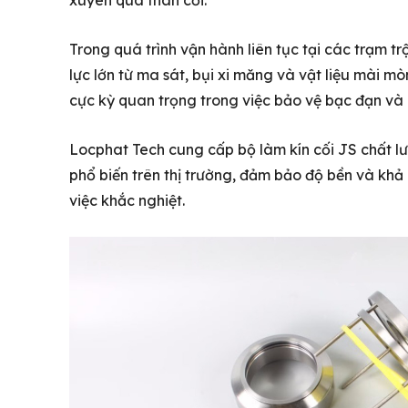
xuyên qua thân cối.
Trong quá trình vận hành liên tục tại các trạm tr
lực lớn từ ma sát, bụi xi măng và vật liệu mài mòn
cực kỳ quan trọng trong việc bảo vệ bạc đạn và 
Locphat Tech cung cấp bộ làm kín cối JS chất l
phổ biến trên thị trường, đảm bảo độ bền và khả 
việc khắc nghiệt.