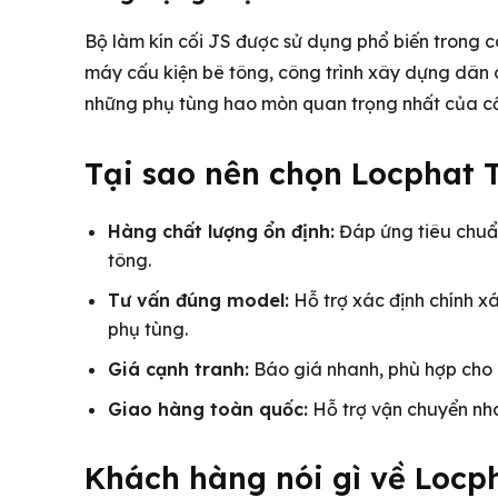
Bộ làm kín cối JS được sử dụng phổ biến trong 
máy cấu kiện bê tông, công trình xây dựng dân 
những phụ tùng hao mòn quan trọng nhất của cối
Tại sao nên chọn Locphat 
Hàng chất lượng ổn định:
Đáp ứng tiêu chuẩn
tông.
Tư vấn đúng model:
Hỗ trợ xác định chính x
phụ tùng.
Giá cạnh tranh:
Báo giá nhanh, phù hợp cho cô
Giao hàng toàn quốc:
Hỗ trợ vận chuyển nha
Khách hàng nói gì về Locp