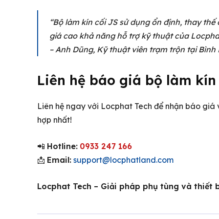
“Bộ làm kín cối JS sử dụng ổn định, thay thế
giá cao khả năng hỗ trợ kỹ thuật của Locpha
– Anh Dũng, Kỹ thuật viên trạm trộn tại Bìn
Liên hệ báo giá bộ làm kín
Liên hệ ngay với Locphat Tech để nhận báo giá v
hợp nhất!
📲
Hotline:
0933 247 166
📩
Email:
support@locphatland.com
Locphat Tech – Giải pháp phụ tùng và thiết b