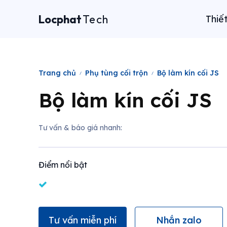
Locphat
Tech
Thiế
Trang chủ
Phụ tùng cối trộn
Bộ làm kín cối JS
Bộ làm kín cối JS
Tư vấn & báo giá nhanh:
Điểm nổi bật
Tư vấn miễn phí
Nhắn zalo