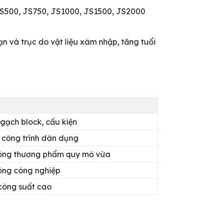
JS500, JS750, JS1000, JS1500, JS2000
 và trục do vật liệu xâm nhập, tăng tuổi
g
gạch block, cấu kiện
, công trình dân dụng
ông thương phẩm quy mô vừa
ông công nghiệp
 công suất cao