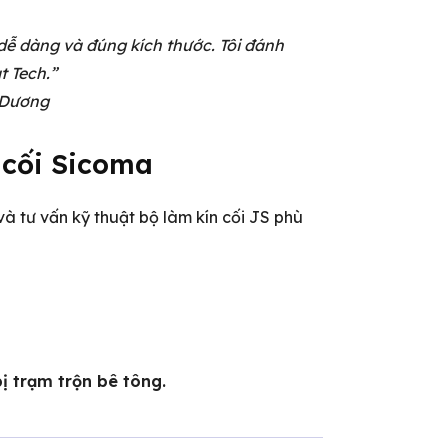
 dễ dàng và đúng kích thước. Tôi đánh
t Tech.”
h Dương
 cối Sicoma
à tư vấn kỹ thuật bộ làm kín cối JS phù
ị trạm trộn bê tông.