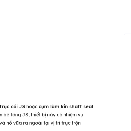
trục cối JS
hoặc
cụm làm kín shaft seal
n bê tông JS, thiết bị này có nhiệm vụ
à hồ vữa ra ngoài tại vị trí trục trộn