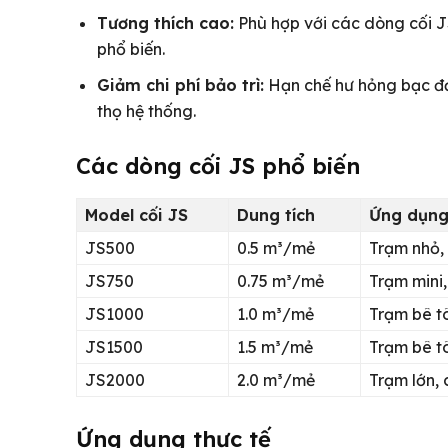
Tương thích cao:
Phù hợp với các dòng cối 
phổ biến.
Giảm chi phí bảo trì:
Hạn chế hư hỏng bạc đạn
thọ hệ thống.
Các dòng cối JS phổ biến
Model cối JS
Dung tích
Ứng dụn
JS500
0.5 m³/mẻ
Trạm nhỏ, 
JS750
0.75 m³/mẻ
Trạm mini
JS1000
1.0 m³/mẻ
Trạm bê t
JS1500
1.5 m³/mẻ
Trạm bê t
JS2000
2.0 m³/mẻ
Trạm lớn,
Ứng dụng thực tế